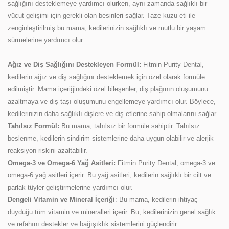
sağlığını desteklemeye yardımcı olurken, aynı zamanda sağlıklı bir
vücut gelişimi için gerekli olan besinleri sağlar. Taze kuzu eti ile
zenginleştirilmiş bu mama, kedilerinizin sağlıklı ve mutlu bir yaşam
sürmelerine yardımcı olur.
Ağız ve Diş Sağlığını Destekleyen Formül:
Fitmin Purity Dental,
kedilerin ağız ve diş sağlığını desteklemek için özel olarak formüle
edilmiştir. Mama içeriğindeki özel bileşenler, diş plağının oluşumunu
azaltmaya ve diş taşı oluşumunu engellemeye yardımcı olur. Böylece,
kedilerinizin daha sağlıklı dişlere ve diş etlerine sahip olmalarını sağlar.
Tahılsız Formül:
Bu mama, tahılsız bir formüle sahiptir. Tahılsız
beslenme, kedilerin sindirim sistemlerine daha uygun olabilir ve alerjik
reaksiyon riskini azaltabilir.
Omega-3 ve Omega-6 Yağ Asitleri:
Fitmin Purity Dental, omega-3 ve
omega-6 yağ asitleri içerir. Bu yağ asitleri, kedilerin sağlıklı bir cilt ve
parlak tüyler geliştirmelerine yardımcı olur.
Dengeli Vitamin ve Mineral İçeriği
: Bu mama, kedilerin ihtiyaç
duyduğu tüm vitamin ve mineralleri içerir. Bu, kedilerinizin genel sağlık
ve refahını destekler ve bağışıklık sistemlerini güçlendirir.