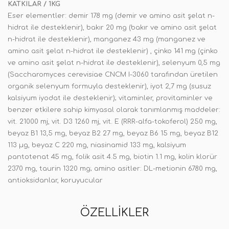
KATKILAR / 1KG
Eser elementler: demir 178 mg (demir ve amino asit şelat n-
hidrat ile desteklenir), bakır 20 mg (bakır ve amino asit şelat
n-hidrat ile desteklenir), manganez 43 mg (manganez ve
amino asit şelat n-hidrat ile desteklenir) , çinko 141 mg (çinko
ve amino asit şelat n-hidrat ile desteklenir), selenyum 0,5 mg
(Saccharomyces cerevisiae CNCM I-3060 tarafından üretilen
organik selenyum formuyla desteklenir), iyot 2,7 mg (susuz
kalsiyum iyodat ile desteklenir); vitaminler, provitaminler ve
benzer etkilere sahip kimyasal olarak tanımlanmış maddeler:
vit. 21000 mj, vit. D3 1260 mj, vit. E (RRR-alfa-tokoferol) 250 mg,
beyaz B1 13,5 mg, beyaz B2 27 mg, beyaz B6 15 mg, beyaz B12
113 µg, beyaz C 220 mg, niasinamid 133 mg, kalsiyum
pantotenat 45 mg, folik asit 4.5 mg, biotin 1.1 mg, kolin klorür
2370 mg, taurin 1320 mg; amino asitler: DL-metionin 6780 mg,
antioksidanlar, koruyucular
ÖZELLIKLER