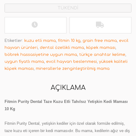
TÜKENDİ
Etiketler:
kuzu etli mama
,
fitmin 10 kg
,
grain free mama
,
evcil
hayvan ürünleri
,
dental özellikli mama
,
köpek maması
,
böbrek hassasiyetine uygun mama
,
türkçe anahtar kelime
,
uygun fiyatlı mama
,
evcil hayvan beslenmesi
,
yüksek kaliteli
köpek maması
,
minerallerle zenginleştirilmiş mama
AÇIKLAMA
Fitmin Purity Dental Taze Kuzu Etli Tahılsız Yetişkin Kedi Maması
10 Kg
Fitmin Purity Dental, yetişkin kediler için özel olarak formüle edilmiş,
taze kuzu eti içeren bir kedi mamasıdır. Bu mama, kedilerin ağız ve diş