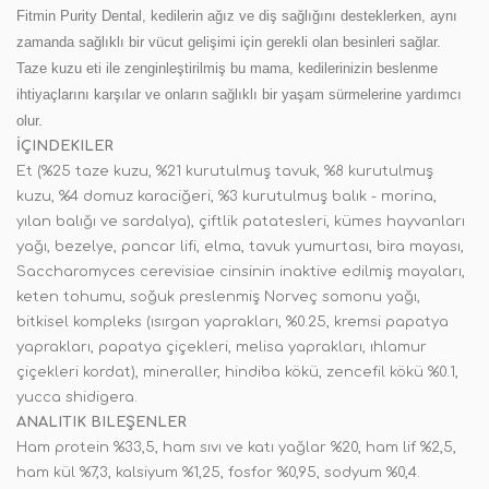
Fitmin Purity Dental, kedilerin ağız ve diş sağlığını desteklerken, aynı
zamanda sağlıklı bir vücut gelişimi için gerekli olan besinleri sağlar.
Taze kuzu eti ile zenginleştirilmiş bu mama, kedilerinizin beslenme
ihtiyaçlarını karşılar ve onların sağlıklı bir yaşam sürmelerine yardımcı
olur.
İÇINDEKILER
Et (%25 taze kuzu, %21 kurutulmuş tavuk, %8 kurutulmuş
kuzu, %4 domuz karaciğeri, %3 kurutulmuş balık - morina,
yılan balığı ve sardalya), çiftlik patatesleri, kümes hayvanları
yağı, bezelye, pancar lifi, elma, tavuk yumurtası, bira mayası,
Saccharomyces cerevisiae cinsinin inaktive edilmiş mayaları,
keten tohumu, soğuk preslenmiş Norveç somonu yağı,
bitkisel kompleks (ısırgan yaprakları, %0.25, kremsi papatya
yaprakları, papatya çiçekleri, melisa yaprakları, ıhlamur
çiçekleri kordat), mineraller, hindiba kökü, zencefil kökü %0.1,
yucca shidigera.
ANALITIK BILEŞENLER
Ham protein %33,5, ham sıvı ve katı yağlar %20, ham lif %2,5,
ham kül %7,3, kalsiyum %1,25, fosfor %0,95, sodyum %0,4.