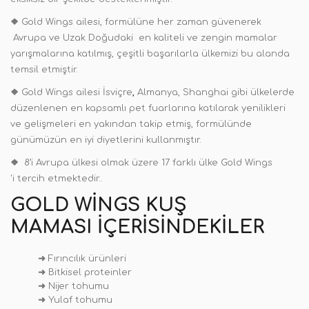
❖
Gold Wings ailesi, formülüne her zaman güvenerek
Avrupa ve Uzak Doğudaki en kaliteli ve zengin mamalar
yarışmalarına katılmış, çeşitli başarılarla ülkemizi bu alanda
temsil etmiştir.
❖
Gold Wings ailesi İsviçre
,
Almanya, Shanghai gibi ülkelerde
düzenlenen en kapsamlı pet fuarlarına katılarak yenilikleri
ve gelişmeleri en yakından takip etmiş, formülünde
günümüzün en iyi diyetlerini kullanmıştır.
❖
8’i Avrupa ülkesi olmak üzere 17 farklı ülke Gold Wings
'i tercih etmektedir..
GOLD WINGS KUŞ
MAMASI İÇERISINDEKILER
➜
Fırıncılık ürünleri
➜
Bitkisel proteinler
➜
Nijer tohumu
➜
Yulaf tohumu