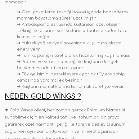
mamasıdır.
➜
Özel paketleme tekniği havayı içeride hapsederek
mamnın bayatlama süresi uzatılmıştır.
➜
Ambalajlama esnasında kullanılan özel oksijen
tekniği ile
,
ürünün son kullanma tarihine kadar taze
kalmasını sağlar.
➜
Yüksek yağ seviyesi sayesinde kuşunuza ekstra
enerji verir.
➜
Tüm kuşlar için özel olarak hazırlanmış kuş maması.
➜
Protein ve vitamin desteği ile kuşların dengeli
beslenmesinde etken rol oynar.
➜
Tüy gelişimini destekleyerek parlak tüylere sahip
olmasında yardımcı ek besindir.
➜
Kuşların mamalıklarına konulmak suretiyle verilir.
NEDEN GOLD WINGS ?
❖
Gold Wings ailesi
,
her zaman gerçek Premium hizmetini
sunabilmek için en kaliteli tahıl ve tohumları bir araya
getirerek özel harmanlı içeriği ile tam ve besleyici sunum
sağlarken aynı zamanda vitamin ve mineral açısından
eksiksiz bir şekilde desteklenmiştir.