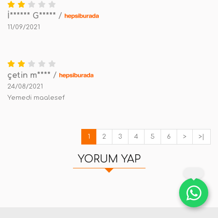
İ****** G*****
/
11/09/2021
çetin m****
/
24/08/2021
Yemedi maalesef
1
2
3
4
5
6
>
>|
YORUM YAP