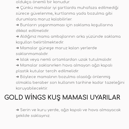
oldukça önemli bir konudur.
➜
Çünkü mamalar iyi şartlarda muhafaza edilmediği
sürece güvelenme
,
kurtlanma yada bozulma gibi
durumlara maruz kalabilirler.
➜
Bunların yaşanmaması için saklama koşullarına
dikkat edilmelidir.
➜
Aldığınız mama ambajlarının arka yüzünde saklama
koşulları belirtilmektedir.
➜
Mamalar güneşe maruz kalan yerlerde
saklanmamalıdır.
➜
Islak veya nemli ortamlardan uzak tutulmalıdır.
➜
Mamalar saklanırken hava almayan ağzı kapalı
plastik kutular tercih edilmelidir.
➜
Böylece mamalının bozulma olasılığı önlenmiş
olmakla beraber son kullanım tarihine kadar tazeleğini
koruyabilecektir.
GOLD WINGS KUŞ MAMASI UYARILAR
➜
Serin ve kuru yerde, ağzı kapalı ve hava almayacak
şekilde saklayınız.