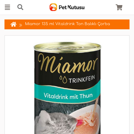
Miamor 135 ml Vitaldrink Ton Balıklı Çorba