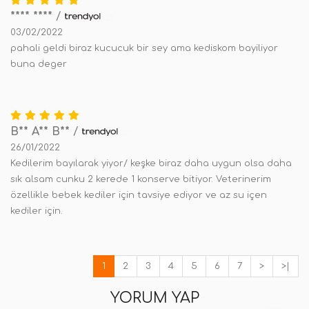
**** ****
/
03/02/2022
pahali geldi biraz kucucuk bir sey ama kediskom bayiliyor
buna deger
B** A** B**
/
26/01/2022
Kedilerim bayılarak yiyor/ keşke biraz daha uygun olsa daha
sık alsam cunku 2 kerede 1 konserve bitiyor. Veterinerim
özellikle bebek kediler için tavsiye ediyor ve az su içen
kediler için.
1
2
3
4
5
6
7
>
>|
YORUM YAP