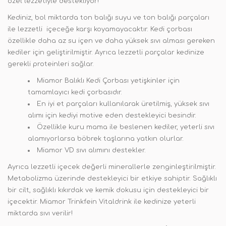
özel lezzetiyle destekliyor!
Kediniz, bol miktarda ton balığı suyu ve ton balığı parçaları
ile lezzetli içeceğe karşı koyamayacaktır. Kedi çorbası
özellikle daha az su içen ve daha yüksek sıvı alması gereken
kediler için geliştirilmiştir. Ayrıca lezzetli parçalar kedinize
gerekli proteinleri sağlar.
Miamor Balıklı Kedi Çorbası yetişkinler için
tamamlayıcı kedi çorbasıdır.
En iyi et parçaları kullanılarak üretilmiş, yüksek sıvı
alımı için kediyi motive eden destekleyici besindir.
Özellikle kuru mama ile beslenen kediler, yeterli sıvı
alamıyorlarsa böbrek taşlarına yatkın olurlar.
Miamor VD sıvı alımını destekler.
Ayrıca lezzetli içecek değerli minerallerle zenginleştirilmiştir.
Metabolizma üzerinde destekleyici bir etkiye sahiptir. Sağlıklı
bir cilt, sağlıklı kıkırdak ve kemik dokusu için destekleyici bir
içecektir. Miamor Trinkfein Vitaldrink ile kedinize yeterli
miktarda sıvı verilir!