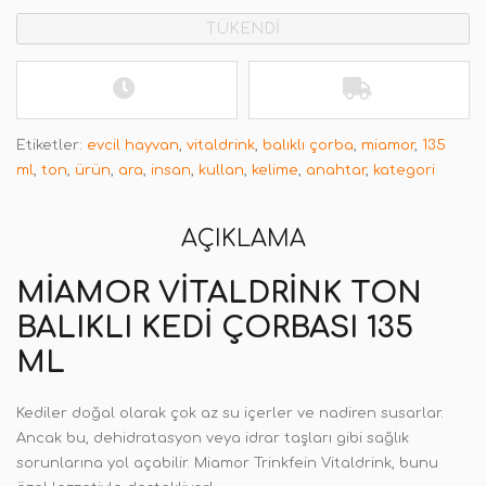
TÜKENDİ
Etiketler:
evcil hayvan
,
vitaldrink
,
balıklı çorba
,
miamor
,
135
ml
,
ton
,
ürün
,
ara
,
insan
,
kullan
,
kelime
,
anahtar
,
kategori
AÇIKLAMA
MIAMOR VITALDRINK TON
BALIKLI KEDI ÇORBASI 135
ML
Kediler doğal olarak çok az su içerler ve nadiren susarlar.
Ancak bu, dehidratasyon veya idrar taşları gibi sağlık
sorunlarına yol açabilir. Miamor Trinkfein Vitaldrink, bunu