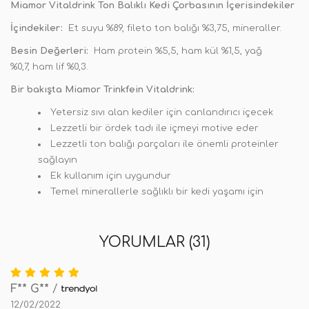
Miamor Vitaldrink Ton Balıklı Kedi Çorbasının İçerisindekiler
İçindekiler:
Et suyu %89, fileto ton balığı %3,75, mineraller.
Besin Değerleri:
Ham protein %5,5, ham kül %1,5, yağ
%0,7, ham lif %0,3.
Bir bakışta Miamor Trinkfein Vitaldrink:
Yetersiz sıvı alan kediler için canlandırıcı içecek
Lezzetli bir ördek tadı ile içmeyi motive eder
Lezzetli ton balığı parçaları ile önemli proteinler
sağlayın
Ek kullanım için uygundur
Temel minerallerle sağlıklı bir kedi yaşamı için
YORUMLAR (31)
F** G**
/
12/02/2022