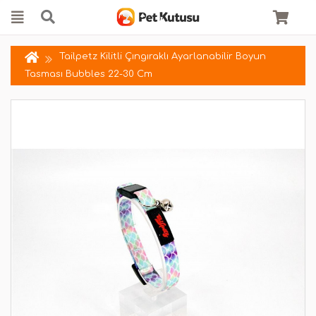
Tailpetz Kilitli Çıngıraklı Ayarlanabilir Boyun
Tasması Bubbles 22-30 Cm