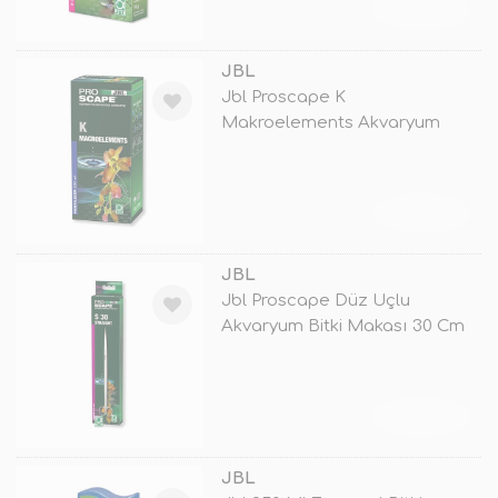
TÜKENDİ
JBL
Jbl Proscape K
Makroelements Akvaryum
Bitki Gübresi 250 Ml
TÜKENDİ
JBL
Jbl Proscape Düz Uçlu
Akvaryum Bitki Makası 30 Cm
TÜKENDİ
JBL