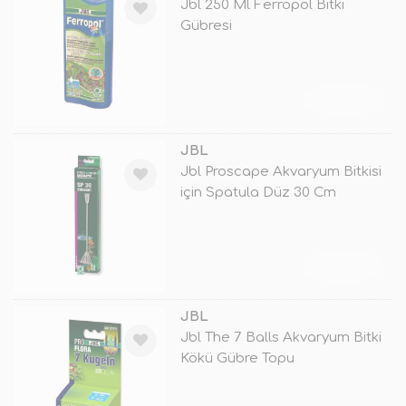
Jbl 250 Ml Ferropol Bitki
Gübresi
TÜKENDİ
JBL
Jbl Proscape Akvaryum Bitkisi
için Spatula Düz 30 Cm
TÜKENDİ
JBL
Jbl The 7 Balls Akvaryum Bitki
Kökü Gübre Topu