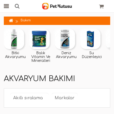
Bakım
Bitki
Balık
Deniz
Su
Y
Akvaryumu
Vitamin Ve
Akvaryumu
Düzenleyici
Gi
Mineralleri
AKVARYUM BAKIMI