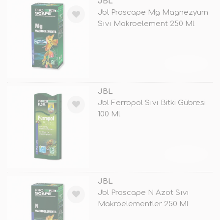
JBL
Jbl Proscape Mg Magnezyum
Sıvı Makroelement 250 Ml
TÜKENDİ
JBL
Jbl Ferropol Sıvı Bitki Gübresi
100 Ml
TÜKENDİ
JBL
Jbl Proscape N Azot Sıvı
Makroelementler 250 Ml