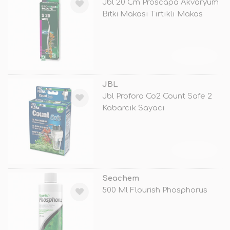
Jbl 20 Cm Proscapa Akvaryum
Bitki Makası Tırtıklı Makas
TÜKENDİ
JBL
Jbl Profora Co2 Count Safe 2
Kabarcık Sayacı
TÜKENDİ
Seachem
500 Ml Flourish Phosphorus