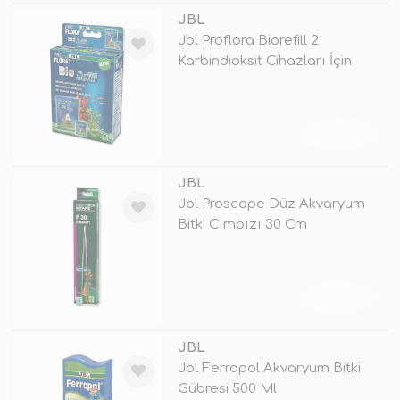
JBL
Jbl Proflora Biorefill 2
Karbindioksit Cihazları İçin
Maya
TÜKENDİ
JBL
Jbl Proscape Düz Akvaryum
Bitki Cımbızı 30 Cm
TÜKENDİ
JBL
Jbl Ferropol Akvaryum Bitki
Gübresi 500 Ml