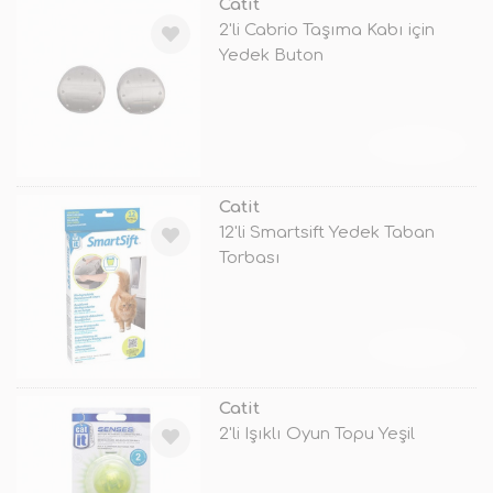
Catit
2'li Cabrio Taşıma Kabı için
Yedek Buton
TÜKENDİ
Catit
12'li Smartsift Yedek Taban
Torbası
TÜKENDİ
Catit
2'li Işıklı Oyun Topu Yeşil