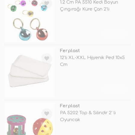
1.2 Cm PA 5510 Kedi Boyun
Çıngırağı Küre Çan 2'li
TÜKENDİ
Ferplast
12'li XL-XXL Hijyenik Ped 10x5
Cm
TÜKENDİ
Ferplast
PA 5202 Top & Silindir 2' li
Oyuncak