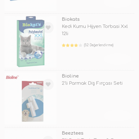
TÜKENDİ
Biokats
Kedi Kumu Hijyen Torbasi Xxl
12li
(52 Değerlendirme)
TÜKENDİ
Bioline
2'li Parmak Diş Fırçası Seti
TÜKENDİ
Beeztees