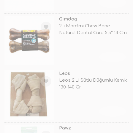
TÜKENDİ
Gimdog
2'li Mordimi Chew Bone
Natural Dental Care 5,5'' 14 Cm
TÜKENDİ
Leos
Leo's 2'Li Sütlü Düğümlü Kemik
130-140 Gr
TÜKENDİ
Pawz