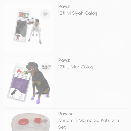
Pawz
12'li M Siyah Galoş
TÜKENDİ
Pawz
12'li L Mor Galoş
TÜKENDİ
Pawise
Melamin Mama Su Kabı 2'Li
Set