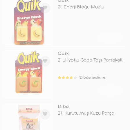
Quik
2li Enerji Bloğu Muzlu
TÜKENDİ
Quik
2' Li İyotlu Gaga Taşı Portakallı
(50 Değerlendirme)
TÜKENDİ
Dibo
2'li̇ Kurutulmuş Kuzu Parça