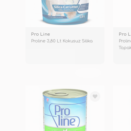
Pro Line
Pro L
Proline 3,80 Lt Kokusuz Silika
Proli
Topak
TÜKENDİ