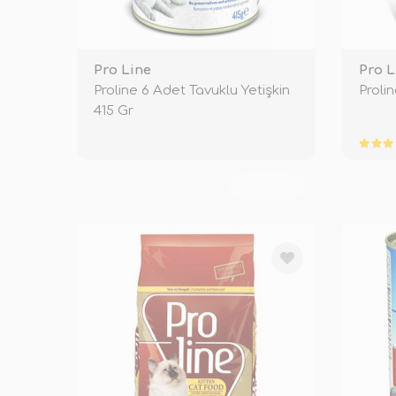
Pro Line
Pro L
Proline 6 Adet Tavuklu Yetişkin
Prolin
415 Gr
TÜKENDİ