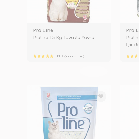
Pro Line
Pro L
Proline 1,5 Kg Tavuklu Yavru
Proli
İçinde
(83 Değerlendirme)
TÜKENDİ