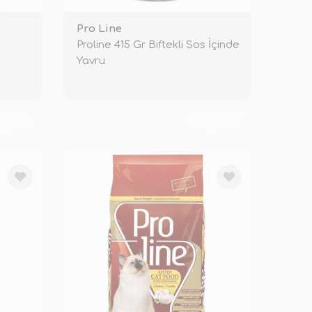
Pro Line
Proline 415 Gr Biftekli Sos İçinde
Yavru
KENDİ
TÜKENDİ