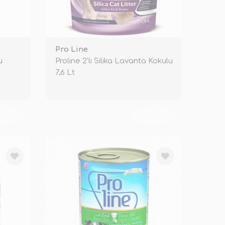
Pro Line
u
Proline 2'li Silika Lavanta Kokulu
7,6 Lt
KENDİ
TÜKENDİ