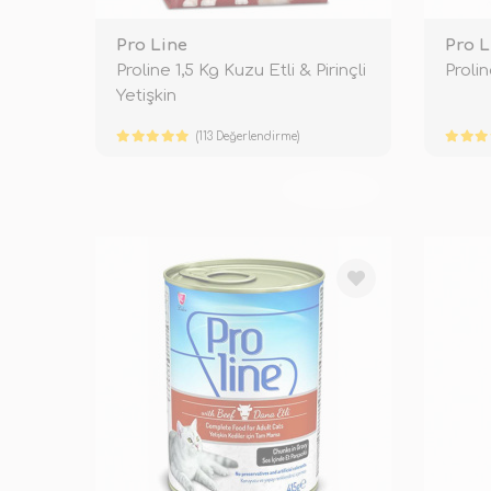
Pro Line
Pro L
Proline 1,5 Kg Kuzu Etli & Pirinçli
Prolin
Yetişkin
(113 Değerlendirme)
TÜKENDİ