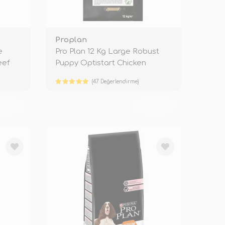
Proplan
e
Pro Plan 12 Kg Large Robust
eef
Puppy Optistart Chicken
(47 Değerlendirme)
KENDİ
TÜKENDİ