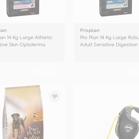
lan
Proplan
lan 14 Kg Large Athletic
Pro Plan 14 Kg Large Rob
tive Skin Optiderma
Adult Sensitive Digestio
o
TÜKENDİ
TÜ