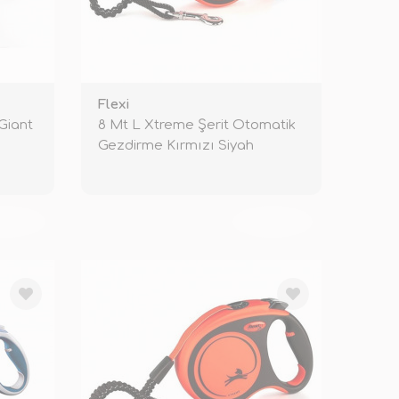
Flexi
Giant
8 Mt L Xtreme Şerit Otomatik
Gezdirme Kırmızı Siyah
KENDİ
TÜKENDİ