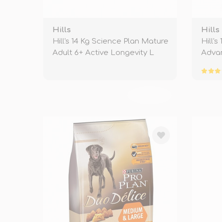
Hills
Hills
Hill's 14 Kg Science Plan Mature
Hill'
Adult 6+ Active Longevity L
Adva
TÜKENDİ