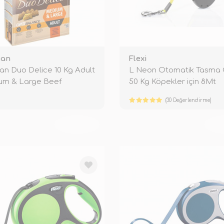
lan
Flexi
lan Duo Delice 10 Kg Adult
L Neon Otomatik Tasma 
um & Large Beef
50 Kg Köpekler için 8Mt
(30 Değerlendirme)
TÜKENDİ
TÜ