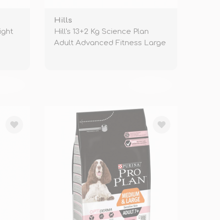
Hills
ight
Hill's 13+2 Kg Science Plan
Adult Advanced Fitness Large
Lam
KENDİ
TÜKENDİ