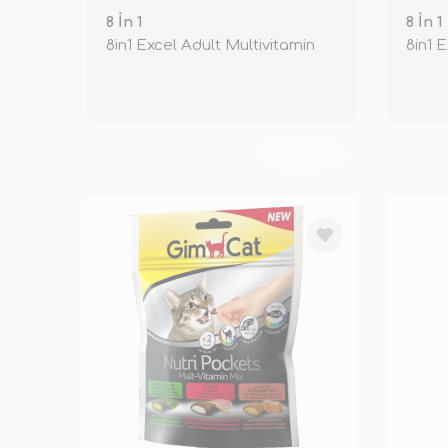
8 İn 1
8 İn 1
8in1 Excel Adult Multivitamin
8in1 
TÜKENDİ