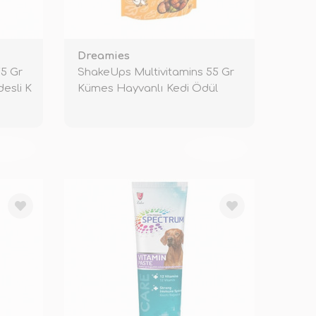
Dreamies
55 Gr
ShakeUps Multivitamins 55 Gr
esli K
Kümes Hayvanlı Kedi Ödül
Maması
KENDİ
TÜKENDİ