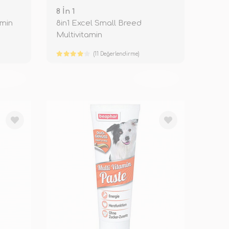
8 İn 1
amin
8in1 Excel Small Breed
Multivitamin
(11 Değerlendirme)
KENDİ
TÜKENDİ