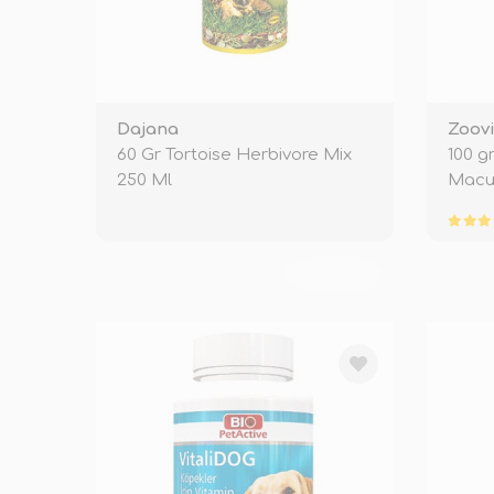
Dajana
Zoovi
60 Gr Tortoise Herbivore Mix
100 g
250 Ml
Macu
TÜKENDİ