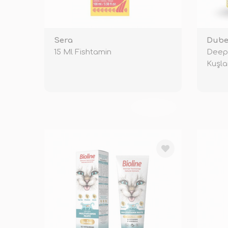
Sera
Dube
15 Ml Fishtamin
Deep 
Kuşla
TÜKENDİ