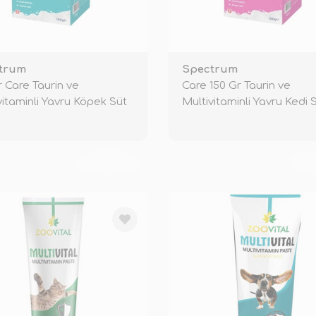
trum
Spectrum
r Care Taurin ve
Care 150 Gr Taurin ve
vitaminli Yavru Köpek Süt
Multivitaminli Yavru Kedi 
Tozu
TÜKENDİ
TÜ