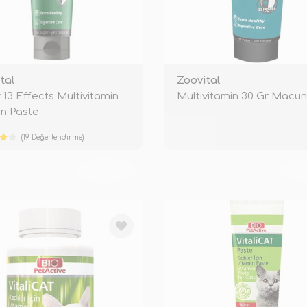
tal
Zoovital
r 13 Effects Multivitamin
Multivitamin 30 Gr Macun
n Paste
(19 Değerlendirme)
TÜKENDİ
TÜ