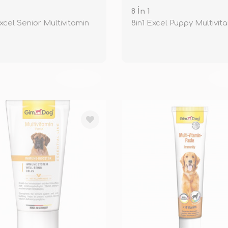
8 İn 1
Excel Senior Multivitamin
8in1 Excel Puppy Multivit
TÜKENDİ
TÜ