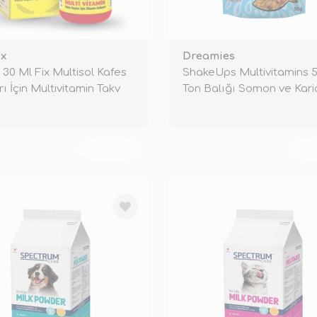
x
Dreamies
30 Ml Fix Multisol Kafes
ShakeUps Multivitamins 
rı İçin Multivitamin Takv
Ton Balığı Somon ve Karid
TÜKENDİ
TÜ