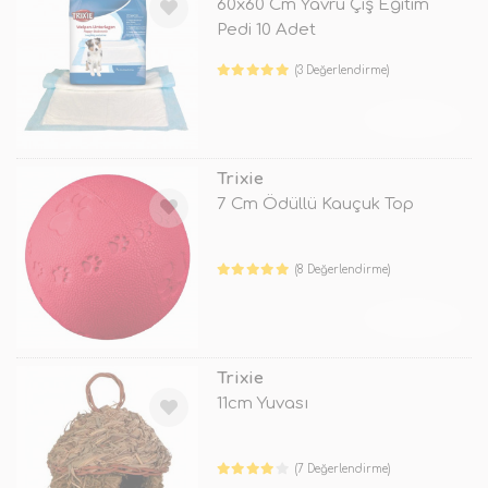
60x60 Cm Yavru Çiş Eğitim
Pedi 10 Adet
(3 Değerlendirme)
TÜKENDİ
Trixie
7 Cm Ödüllü Kauçuk Top
(8 Değerlendirme)
TÜKENDİ
Trixie
11cm Yuvası
(7 Değerlendirme)