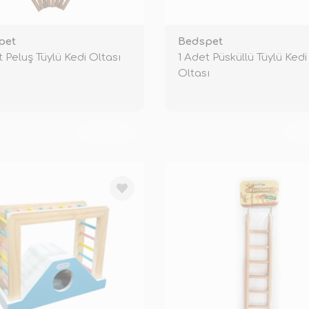
pet
Bedspet
t Peluş Tüylü Kedi Oltası
1 Adet Püsküllü Tüylü Kedi
Oltası
TÜKENDİ
TÜ