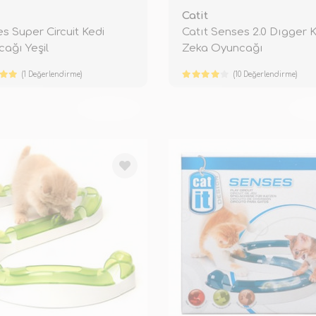
Catit
s Super Circuit Kedi
Catıt Senses 2.0 Dıgger 
ağı Yeşil
Zeka Oyuncağı
(1 Değerlendirme)
(10 Değerlendirme)
TÜKENDİ
TÜ