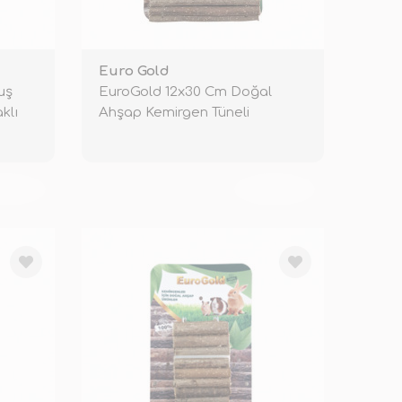
Euro Gold
uş
EuroGold 12x30 Cm Doğal
klı
Ahşap Kemirgen Tüneli
KENDİ
TÜKENDİ