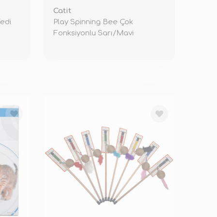
Catit
Kedi
Play Spinning Bee Çok
Fonksiyonlu Sarı/Mavi
KENDİ
TÜKENDİ