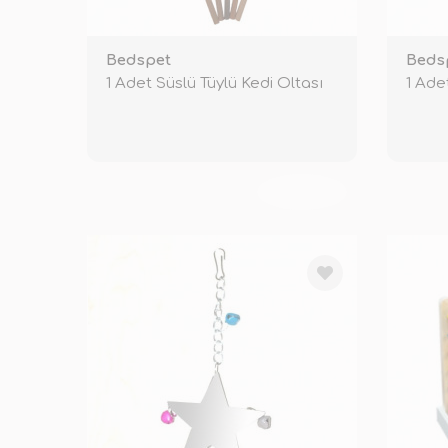
Bedspet
Beds
1 Adet Süslü Tüylü Kedi Oltası
1 Ade
TÜKENDİ