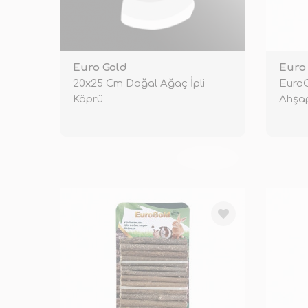
Euro Gold
Euro
20x25 Cm Doğal Ağaç İpli
EuroG
Köprü
Ahşa
TÜKENDİ