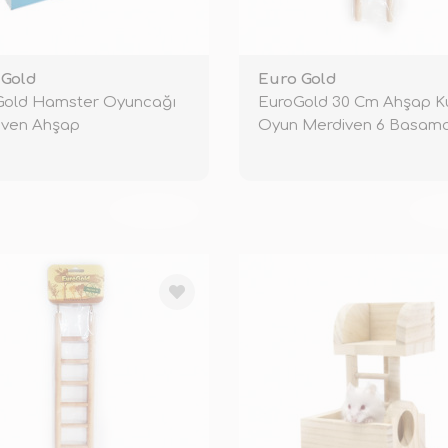
 Gold
Euro Gold
Gold Hamster Oyuncağı
EuroGold 30 Cm Ahşap K
iven Ahşap
Oyun Merdiven 6 Basama
TÜKENDİ
TÜ