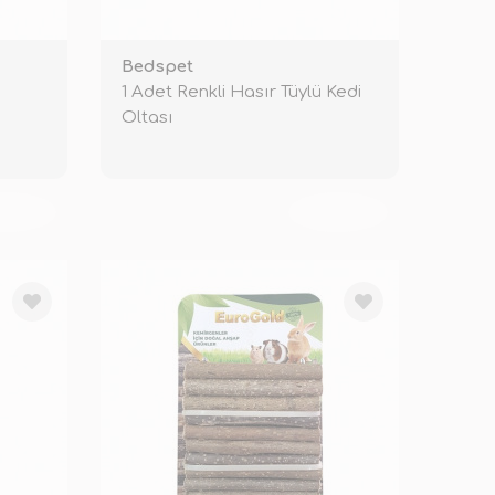
Bedspet
1 Adet Renkli Hasır Tüylü Kedi
Oltası
KENDİ
TÜKENDİ