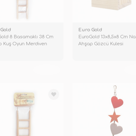
 Gold
Euro Gold
old 8 Basamaklı 38 Cm
EuroGold 13x8,5x8 Cm Na
p Kuş Oyun Merdiven
Ahşap Gözcü Kulesi
TÜKENDİ
TÜ