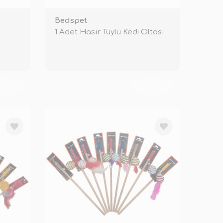
Bedspet
1 Adet Hasır Tüylü Kedi Oltası
KENDİ
TÜKENDİ