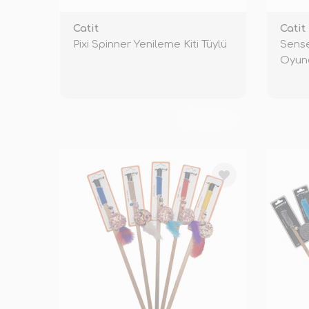
Catit
Catit
Pixi Spinner Yenileme Kiti Tüylü
Sense
Oyunc
TÜKENDİ