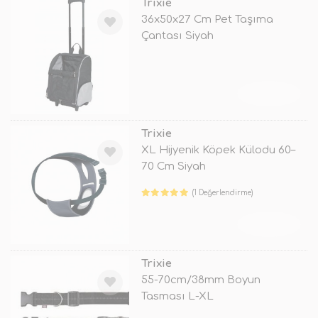
Trixie
36x50x27 Cm Pet Taşıma
Çantası Siyah
TÜKENDİ
Trixie
XL Hijyenik Köpek Külodu 60–
70 Cm Siyah
(1 Değerlendirme)
TÜKENDİ
Trixie
55-70cm/38mm Boyun
Tasması L-XL