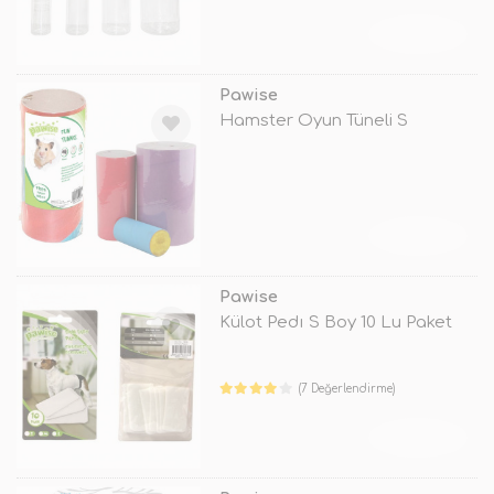
TÜKENDİ
Pawise
Hamster Oyun Tüneli S
TÜKENDİ
Pawise
Külot Pedı S Boy 10 Lu Paket
(7 Değerlendirme)
TÜKENDİ