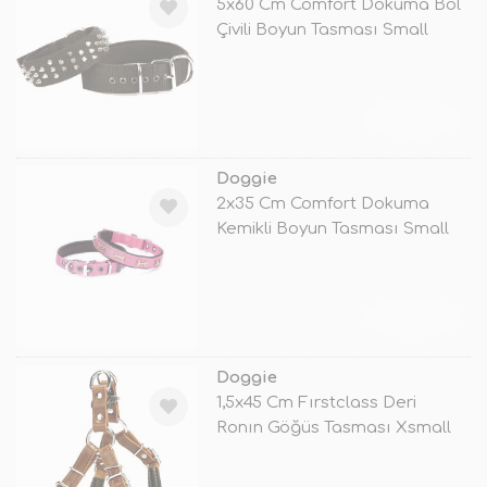
5x60 Cm Comfort Dokuma Bol
Çivili Boyun Tasması Small
Siyah
TÜKENDİ
Doggie
2x35 Cm Comfort Dokuma
Kemikli Boyun Tasması Small
Mor
TÜKENDİ
Doggie
1,5x45 Cm Fırstclass Deri
Ronın Göğüs Tasması Xsmall
Kahvere