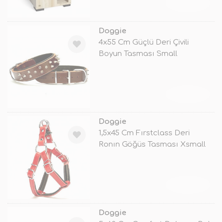
TÜKENDİ
Doggie
4x55 Cm Güçlü Deri Çivili
Boyun Tasması Small
Kahverengi
TÜKENDİ
Doggie
1,5x45 Cm Fırstclass Deri
Ronın Göğüs Tasması Xsmall
Kırmızı
TÜKENDİ
Doggie