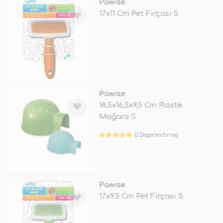
Pawise
17x11 Cm Pet Fırçası S
TÜKENDİ
Pawise
18,5x16,5x9,5 Cm Plastik
Mağara S
(3 Değerlendirme)
TÜKENDİ
Pawise
17x9.5 Cm Pet Fırçası S