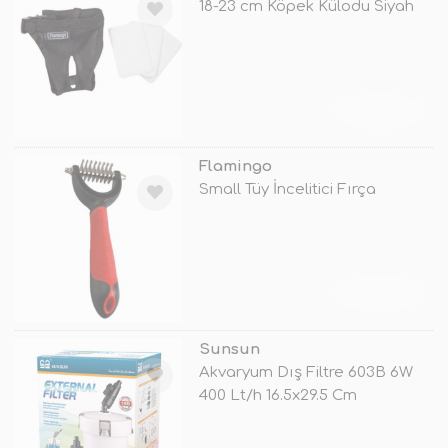
18-23 cm Köpek Külodu Siyah
TÜKENDİ
Flamingo
Small Tüy İncelitici Fırça
TÜKENDİ
Sunsun
Akvaryum Dış Filtre 603B 6W
400 Lt/h 16.5x29.5 Cm