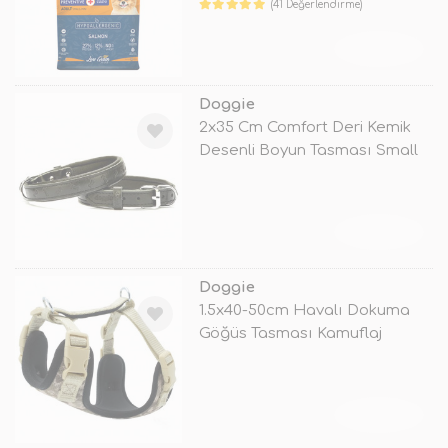
(41 Değerlendirme)
TÜKENDİ
Doggie
2x35 Cm Comfort Deri Kemik
Desenli Boyun Tasması Small
Siyah
TÜKENDİ
Doggie
1.5x40-50cm Havalı Dokuma
Göğüs Tasması Kamuflaj
TÜKENDİ