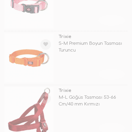
TÜKENDİ
Trixie
S-M Premium Boyun Tasması
Turuncu
TÜKENDİ
Trixie
M-L Göğüs Tasması 53-66
Cm/40 mm Kırmızı
TÜKENDİ