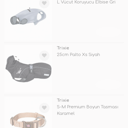
L Vücut Koruyucu Elbise Gri
TÜKENDİ
Trixie
25cm Palto Xs Siyah
TÜKENDİ
Trixie
S-M Premium Boyun Tasması
Karamel