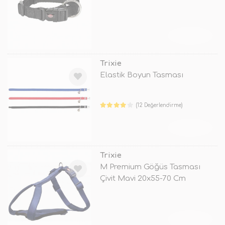
TÜKENDİ
Trixie
Elastik Boyun Tasması
(12 Değerlendirme)
TÜKENDİ
Trixie
M Premium Göğüs Tasması
Çivit Mavi 20x55-70 Cm
TÜKENDİ