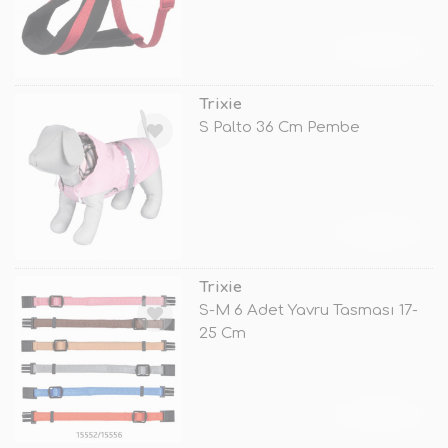
TÜKENDİ
Trixie
S Palto 36 Cm Pembe
TÜKENDİ
Trixie
S-M 6 Adet Yavru Tasması 17-
25 Cm
TÜKENDİ