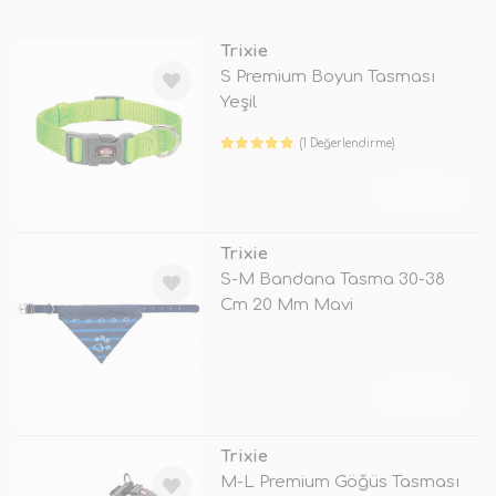
Trixie
S Premium Boyun Tasması
Yeşil
(1 Değerlendirme)
TÜKENDİ
Trixie
S-M Bandana Tasma 30-38
Cm 20 Mm Mavi
TÜKENDİ
Trixie
M-L Premium Göğüs Tasması