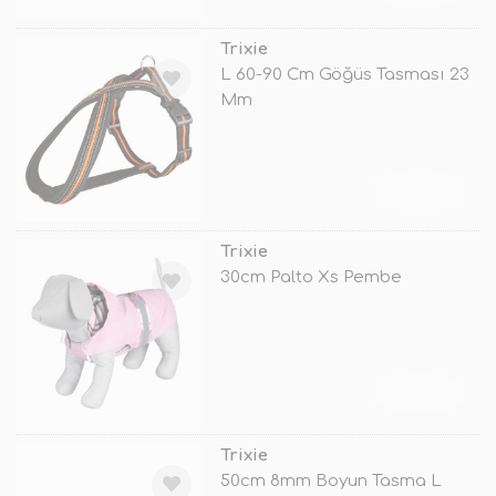
Trixie
L 60-90 Cm Göğüs Tasması 23
Mm
TÜKENDİ
Trixie
30cm Palto Xs Pembe
TÜKENDİ
Trixie
50cm 8mm Boyun Tasma L