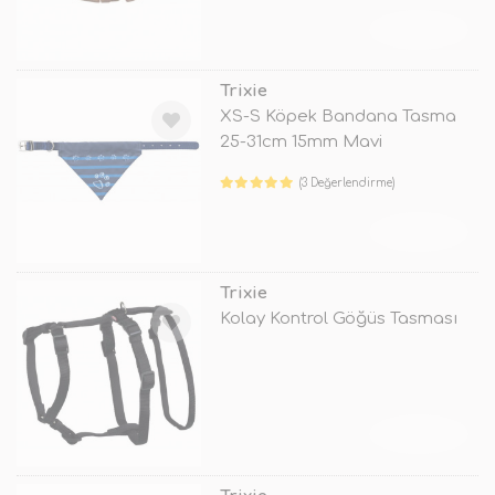
TÜKENDİ
Trixie
XS-S Köpek Bandana Tasma
25-31cm 15mm Mavi
(3 Değerlendirme)
TÜKENDİ
Trixie
Kolay Kontrol Göğüs Tasması
TÜKENDİ