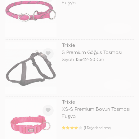
Fuşya
TÜKENDİ
Trixie
S Premium Göğüs Tasması
Siyah 15x42-50 Cm
TÜKENDİ
Trixie
XS-S Premium Boyun Tasması
Fuşya
(1 Değerlendirme)