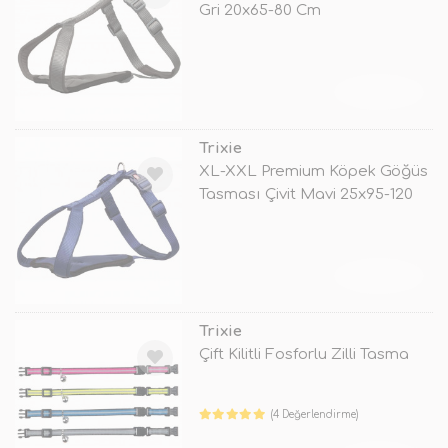
Gri 20x65-80 Cm
TÜKENDİ
Trixie
XL-XXL Premium Köpek Göğüs
Tasması Çivit Mavi 25x95-120
Cm
TÜKENDİ
Trixie
Çift Kilitli Fosforlu Zilli Tasma
(4 Değerlendirme)