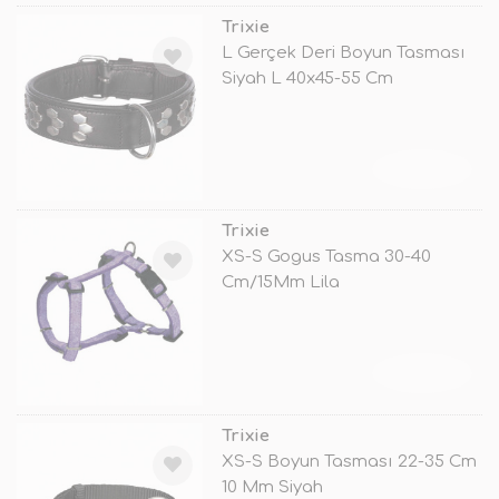
Trixie
L Gerçek Deri Boyun Tasması
Siyah L 40x45-55 Cm
TÜKENDİ
Trixie
XS-S Gogus Tasma 30-40
Cm/15Mm Lila
TÜKENDİ
Trixie
XS-S Boyun Tasması 22-35 Cm
10 Mm Siyah