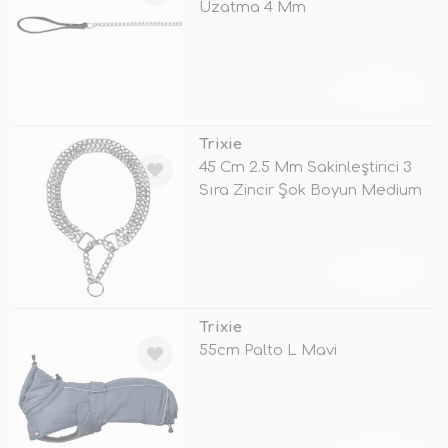
Uzatma 4 Mm
TÜKENDİ
Trixie
45 Cm 2.5 Mm Sakinleştirici 3
Sıra Zincir Şok Boyun Medium
L
TÜKENDİ
Trixie
55cm Palto L Mavi