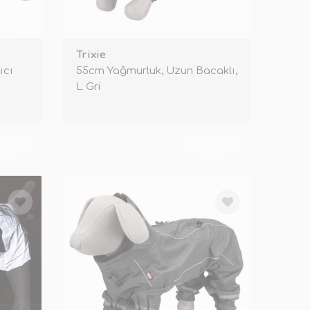
Trixie
ıcı
55cm Yağmurluk, Uzun Bacaklı,
L Gri
KENDİ
TÜKENDİ