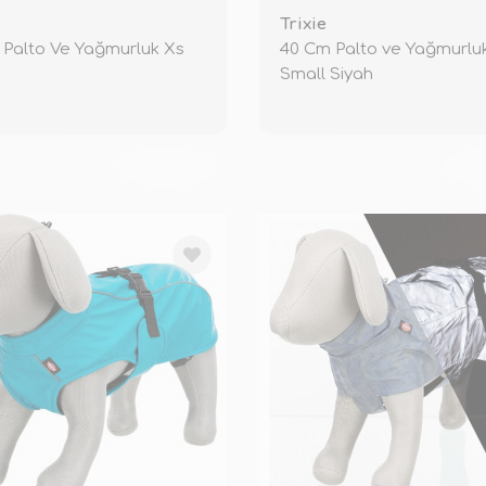
e
Trixie
Palto Ve Yağmurluk Xs
40 Cm Palto ve Yağmurlu
Small Siyah
TÜKENDİ
TÜ