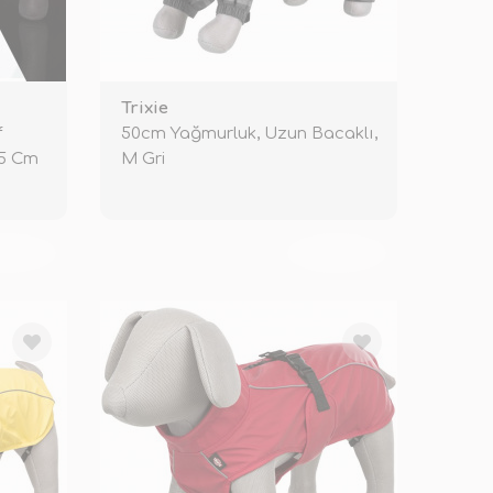
Trixie
f
50cm Yağmurluk, Uzun Bacaklı,
55 Cm
M Gri
KENDİ
TÜKENDİ