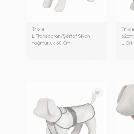
Trixie
Trixi
L Transparan/Şeffaf Siyah
62cm 
Yağmurluk 60 Cm
L Gri
TÜKENDİ