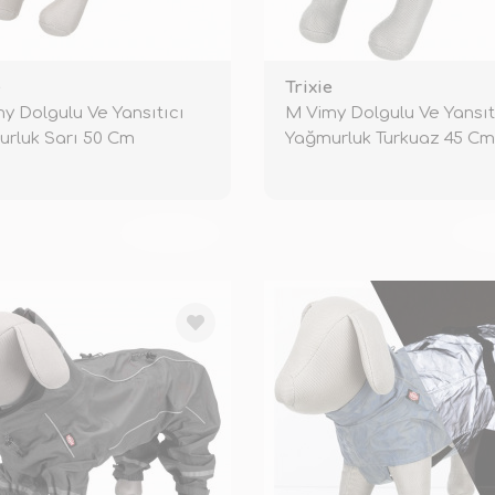
e
Trixie
y Dolgulu Ve Yansıtıcı
M Vimy Dolgulu Ve Yansıt
rluk Sarı 50 Cm
Yağmurluk Turkuaz 45 Cm
TÜKENDİ
TÜ