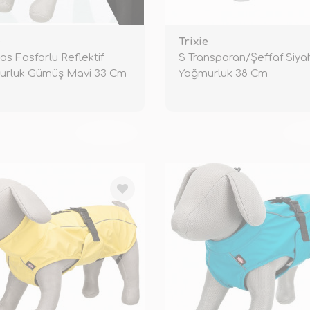
e
Trixie
as Fosforlu Reflektif
S Transparan/Şeffaf Siya
urluk Gümüş Mavi 33 Cm
Yağmurluk 38 Cm
TÜKENDİ
TÜ