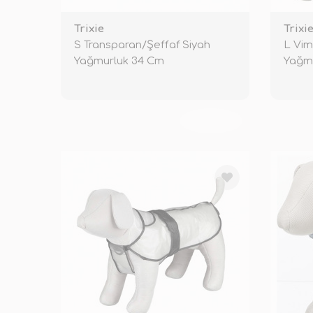
Trixie
Trixi
S Transparan/Şeffaf Siyah
L Vim
Yağmurluk 34 Cm
Yağmu
TÜKENDİ