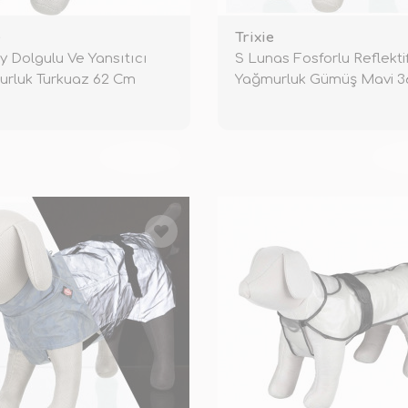
e
Trixie
y Dolgulu Ve Yansıtıcı
S Lunas Fosforlu Reflekti
rluk Turkuaz 62 Cm
Yağmurluk Gümüş Mavi 
TÜKENDİ
TÜ