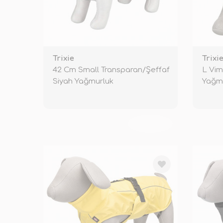
Trixie
Trixi
42 Cm Small Transparan/Şeffaf
L Vim
Siyah Yağmurluk
Yağm
TÜKENDİ