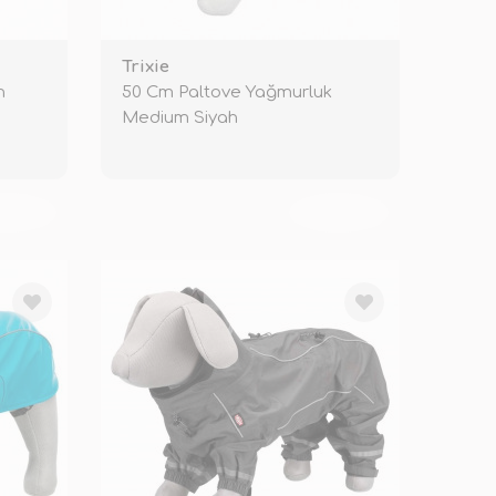
Trixie
h
50 Cm Paltove Yağmurluk
Medium Siyah
KENDİ
TÜKENDİ