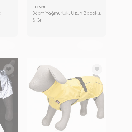
Trixie
k
36cm Yağmurluk, Uzun Bacaklı,
S Gri
KENDİ
TÜKENDİ