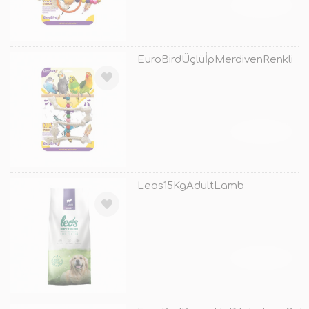
TÜKENDİ
EuroBirdÜçlüİpMerdivenRenkli
TÜKENDİ
Leos15KgAdultLamb
TÜKENDİ