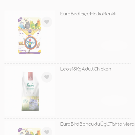
EuroBirdİçiçeHalkaRenkli
TÜKENDİ
Leo's15KgAdultChicken
TÜKENDİ
EuroBirdBoncukluÜçlüTahtaMerdi