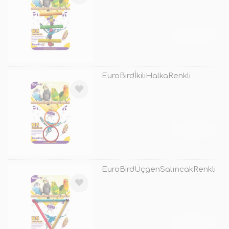
TÜKENDİ
EuroBirdİkiliHalkaRenkli
TÜKENDİ
EuroBirdÜçgenSalıncakRenkli
TÜKENDİ