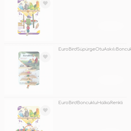
TÜKENDİ
EuroBirdSüpürgeOtuAskılıBoncu
TÜKENDİ
EuroBirdBoncukluHalkaRenkli