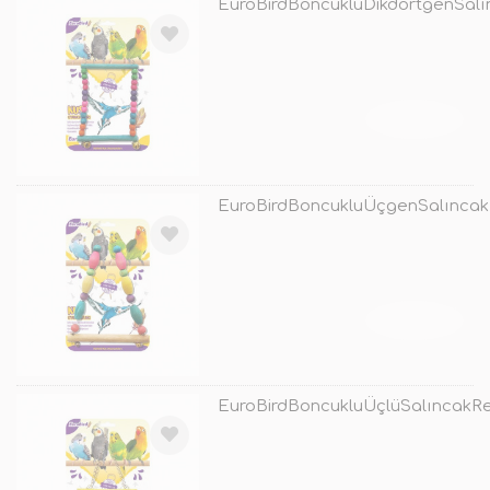
EuroBirdBoncukluDikdörtgenSalı
TÜKENDİ
EuroBirdBoncukluÜçgenSalıncak
TÜKENDİ
EuroBirdBoncukluÜçlüSalıncakRe