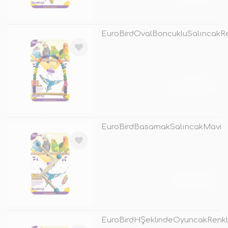
EuroBirdOvalBoncukluSalıncakRe
TÜKENDİ
EuroBirdBasamakSalıncakMavi
TÜKENDİ
EuroBirdHŞeklindeOyuncakRenkl