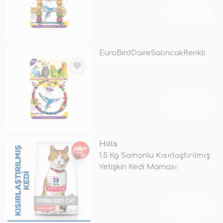
TÜKENDİ
EuroBirdDaireSalıncakRenkli
TÜKENDİ
Hills
1.5 Kg Somonlu Kısırlaştırılmış
Yetişkin Kedi Maması
TÜKENDİ