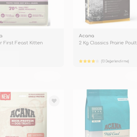
a
Acana
r First Feast Kitten
2 Kg Classics Prairie Poult
(13 Değerlendirme)
TÜKENDİ
TÜ