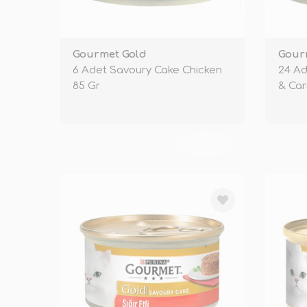
Gourmet Gold
Gour
6 Adet Savoury Cake Chicken
24 Ad
85 Gr
& Car
TÜKENDİ