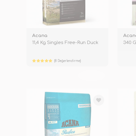
Acana
Acan
11,4 Kg Singles Free-Run Duck
340 G
(8 Değerlendirme)
TÜKENDİ