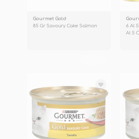
Gourmet Gold
Gour
85 Gr Savoury Cake Salmon
6 Al 
Al 5 
TÜKENDİ