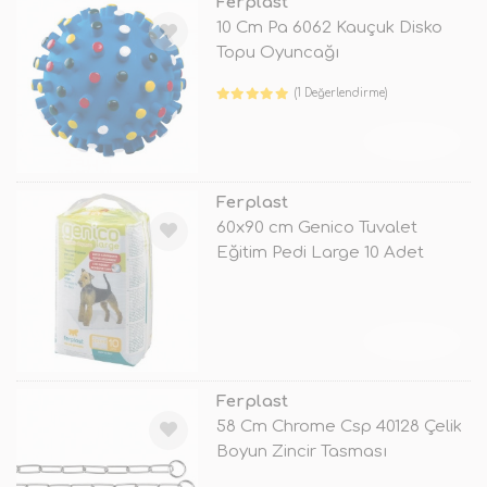
Ferplast
10 Cm Pa 6062 Kauçuk Disko
Topu Oyuncağı
(1 Değerlendirme)
TÜKENDİ
Ferplast
60x90 cm Genico Tuvalet
Eğitim Pedi Large 10 Adet
TÜKENDİ
Ferplast
58 Cm Chrome Csp 40128 Çelik
Boyun Zincir Tasması