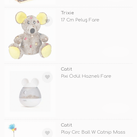
Trixie
17 Cm Peluş Fare
TÜKENDİ
Catit
Pixi Ödül Hazneli Fare
TÜKENDİ
Catit
Play Circ Ball W Catnip Mass