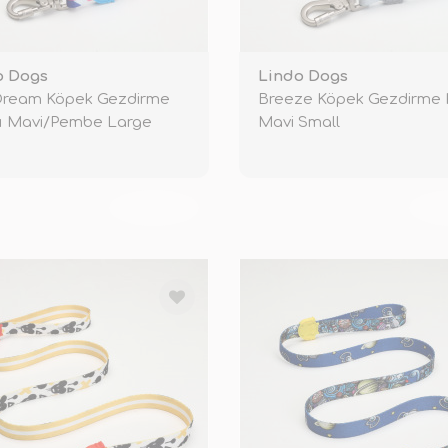
o Dogs
Lindo Dogs
 Dream Köpek Gezdirme
Breeze Köpek Gezdirme 
şı Mavi/Pembe Large
Mavi Small
TÜKENDİ
TÜ