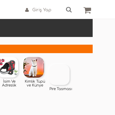
Giriş Yap
İsim Ve
Kimlik Tüpü
Adreslik
ve Künye
Pire Tasması