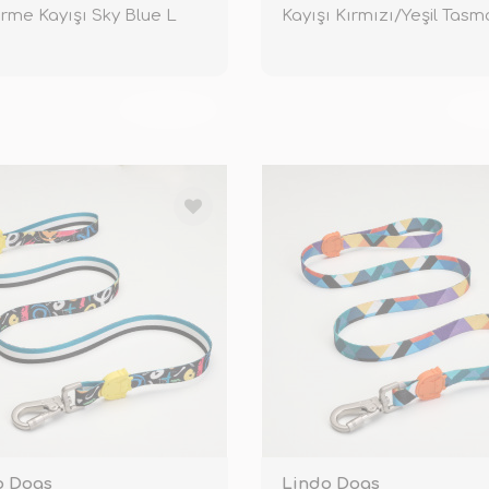
rme Kayışı Sky Blue L
Kayışı Kırmızı/Yeşil Tasm
Medium
TÜKENDİ
TÜ
o Dogs
Lindo Dogs