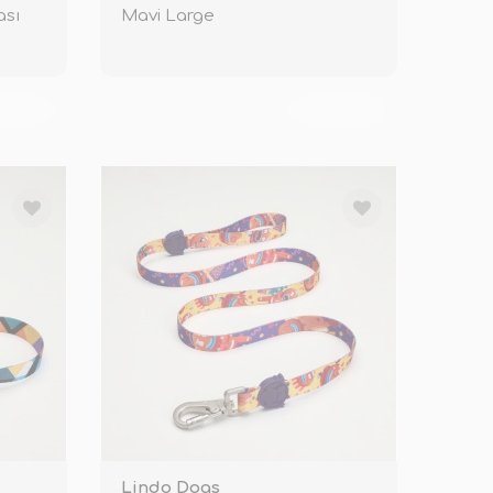
ası
Mavi Large
KENDİ
TÜKENDİ
Lindo Dogs