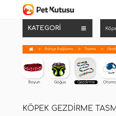
KATEGORİ
Köp
Bahçe Bağlama
Tasma
Gezd
Boyun
Göğüs
Gezdirme
Otoma
KÖPEK GEZDIRME TASM