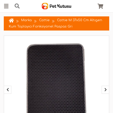
Marka
Cattie
Cattie M 37x50 Cm Altıgen
Kum Toplayıcı Fonksiyonel Paspas Gri