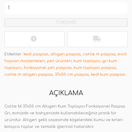
TÜKENDİ
Etiketler:
kedi paspası
,
altıgen paspas
,
cattie m paspas
,
evcil
hayvan malzemeleri
,
pet ürünleri
,
kum toplayıcı
,
gri kum
toplayıcı
,
fonksiyonel pet paspası
,
kum toplayıcı paspas
,
cattie m altıgen paspas
,
37x50 cm paspas
,
kedi kum paspası
AÇIKLAMA
Cattie M 37x50 cm Altıgen Kum Toplayıcı Fonksiyonel Paspas
Gri, evinizde ve bahçenizde kullanabileceğiniz pratik bir
üründür. Altıgen şekli sayesinde köşelerdeki kumu ve kirleri
kolayca toplar ve temizlik işlerinizi hızlandırır.