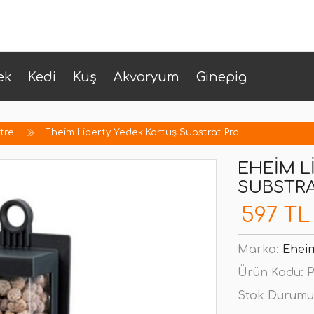
ek
Kedi
Kuş
Akvaryum
Ginepig
ltre
Eheim Liberty Yedek Kartuş Substrat Pro
EHEIM L
SUBSTRA
597 TL
Marka:
Ehei
Ürün Kodu:
P
Stok Durumu