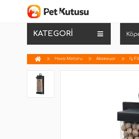
KATEGORİ
Köp
Hava Motoru
Aksesuar
İç Fi