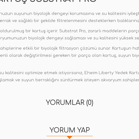
zun suyunun biyolojik dengeyi korumasına ve su kalitesini iyileşt
rrak ve sağlıklı bir şekilde filtrelenmesini desteklerken balıklarını
 doldurulmuş bir kartuş içerir. Substrat Pro, zararlı maddelerin p
ryumunuzun biyolojik dengeyi sağlaması ve su kalitesini yüksek se
hiplerine etkili bir biyolojik filtrasyon çözümü sunar. Kartuşun h
 düzenli olarak değiştirilmesi gereken bir parça olan kartuş, suyun bi
alitesini optimize etmek istiyorsanız, Eheim Liberty Yedek Kartuş S
ağlamak ve suyun berraklığını sürdürmek isteyen akvaryum sahipleri
YORUMLAR (0)
YORUM YAP