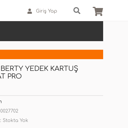
Giriş Yap
IBERTY YEDEK KARTUŞ
T PRO
m
0027702
:
Stokta Yok