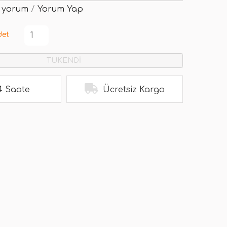
 yorum
/
Yorum Yap
det
TÜKENDİ
4 Saate
Ücretsiz Kargo