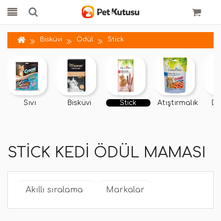
Bisküvi
Ödül
Stick
Sıvı
Bisküvi
Stick
Atıştırmalık
Do
STICK KEDI ÖDÜL MAMASI