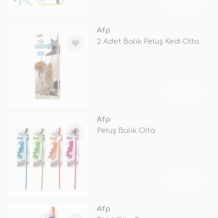
TÜKENDİ
Afp
2 Adet Balık Peluş Kedi Olta
TÜKENDİ
Afp
Peluş Balık Olta
TÜKENDİ
Afp