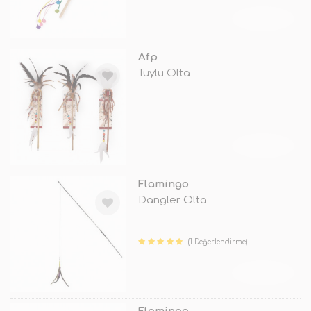
TÜKENDİ
Afp
Tüylü Olta
TÜKENDİ
Flamingo
Dangler Olta
(1 Değerlendirme)
TÜKENDİ