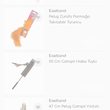
Eastland
Peluş Zürafa Parmağa
Takılabilir Turuncu
TÜKENDİ
Eastland
50 Cm Catnipli Halka Tüylü
TÜKENDİ
Eastland
47 Cm Peluş Catnipli Yıldızlı