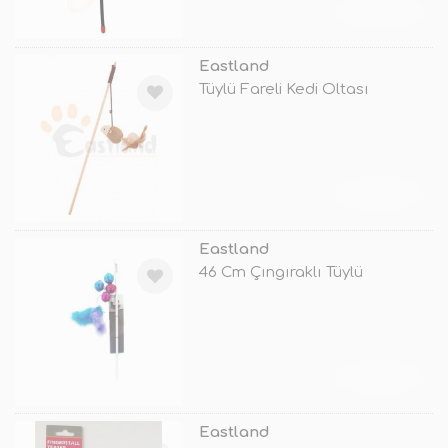
TÜKENDİ
Eastland
Tüylü Fareli Kedi Oltası
TÜKENDİ
Eastland
46 Cm Çıngıraklı Tüylü
TÜKENDİ
Eastland