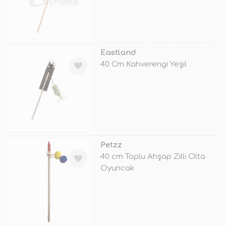
TÜKENDİ
Eastland
40 Cm Kahverengi Yeşil
TÜKENDİ
Petzz
40 cm Toplu Ahşap Zilli Olta
Oyuncak
TÜKENDİ