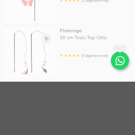
(2 Değerlendirme)
TÜKENDİ
Flamingo
50 cm Tüylü Top Olta
(3 Değerlendirme)
TÜKENDİ
Flamingo
20 Cm Soccer Kalpli Olta
Oyuncak
TÜKENDİ