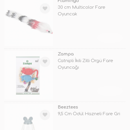
Flamingo
30 cm Multicolor Fare
Oyuncak
TÜKENDİ
Zampa
Catnipli İkili Zilli Örgü Fare
Oyuncağı
TÜKENDİ
Beeztees
9,5 Cm Ödül Hazneli Fare Gri