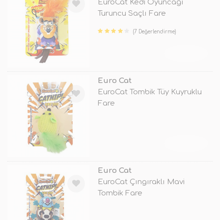
EuroCat Kedi Oyuncağı
Turuncu Saçlı Fare
(7 Değerlendirme)
TÜKENDİ
Euro Cat
EuroCat Tombik Tüy Kuyruklu
Fare
TÜKENDİ
Euro Cat
EuroCat Çıngıraklı Mavi
Tombik Fare