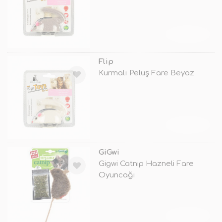
TÜKENDİ
Flip
Kurmalı Peluş Fare Beyaz
TÜKENDİ
GiGwi
Gigwi Catnip Hazneli Fare
Oyuncağı
TÜKENDİ