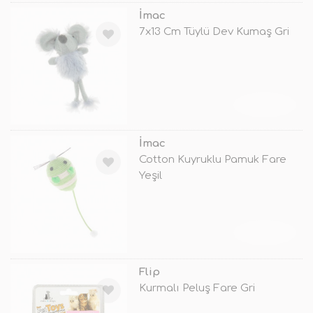
İmac
7x13 Cm Tüylü Dev Kumaş Gri
TÜKENDİ
İmac
Cotton Kuyruklu Pamuk Fare
Yeşil
TÜKENDİ
Flip
Kurmalı Peluş Fare Gri