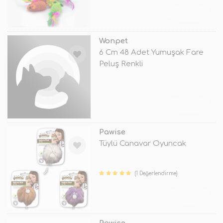
TÜKENDİ
Wonpet
6 Cm 48 Adet Yumuşak Fare
Peluş Renkli
TÜKENDİ
Pawise
Tüylü Canavar Oyuncak
(1 Değerlendirme)
TÜKENDİ