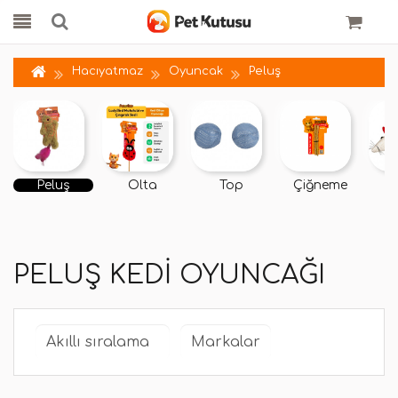
Hacıyatmaz
Oyuncak
Peluş
Peluş
Olta
Top
Çiğneme
PELUŞ KEDI OYUNCAĞI