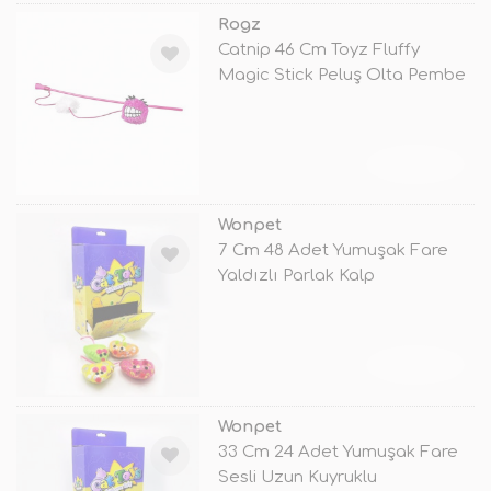
Rogz
Catnip 46 Cm Toyz Fluffy
Magic Stick Peluş Olta Pembe
TÜKENDİ
Wonpet
7 Cm 48 Adet Yumuşak Fare
Yaldızlı Parlak Kalp
TÜKENDİ
Wonpet
33 Cm 24 Adet Yumuşak Fare
Sesli Uzun Kuyruklu