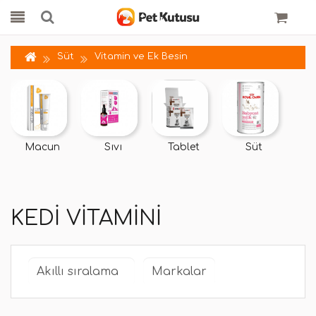
Süt
Vitamin ve Ek Besin
Macun
Sıvı
Tablet
Süt
KEDI VITAMINI