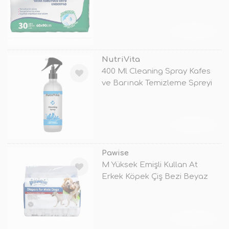
TÜKENDİ
NutriVita
400 Ml Cleaning Spray Kafes
ve Barınak Temizleme Spreyi
TÜKENDİ
Pawise
M Yüksek Emişli Kullan At
Erkek Köpek Çiş Bezi Beyaz
TÜKENDİ