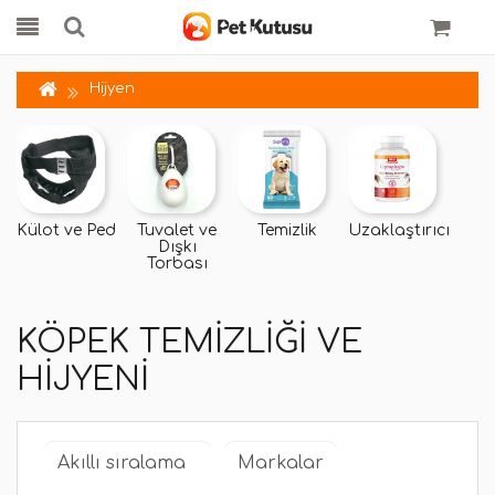
Hijyen
Külot ve Ped
Tuvalet ve
Temizlik
Uzaklaştırıcı
Dışkı
Torbası
KÖPEK TEMIZLIĞI VE
HIJYENI