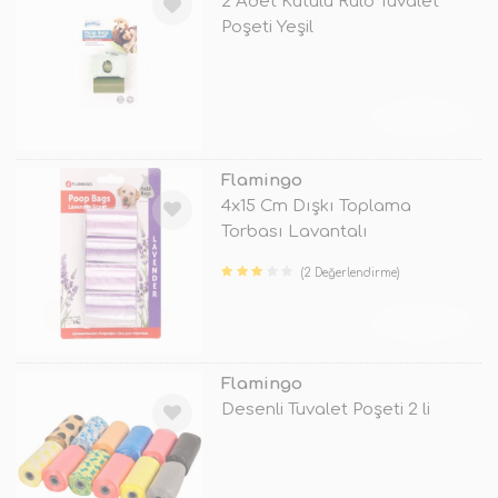
2 Adet Kutulu Rulo Tuvalet
Poşeti Yeşil
TÜKENDİ
Flamingo
4x15 Cm Dışkı Toplama
Torbası Lavantalı
(2 Değerlendirme)
TÜKENDİ
Flamingo
Desenli Tuvalet Poşeti 2 li