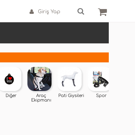
Giriş Yap
Diğer
Araç
Pati Giysileri
Spor
Yedek P
Ekipmanı