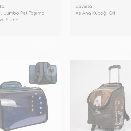
ta
Lavista
li Jumbo Pet Taşıma
Xs Ana Kucağı Gri
ası Füme
TÜKENDİ
TÜ