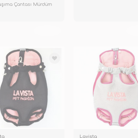
Taşıma Çantası Mürdüm
TÜKENDİ
TÜ
ta
Lavista