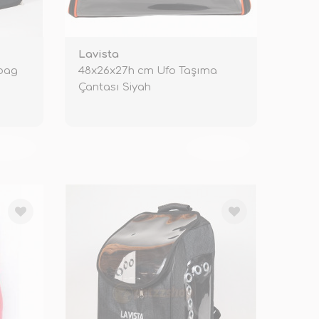
Lavista
ybag
48x26x27h cm Ufo Taşıma
Çantası Siyah
KENDİ
TÜKENDİ