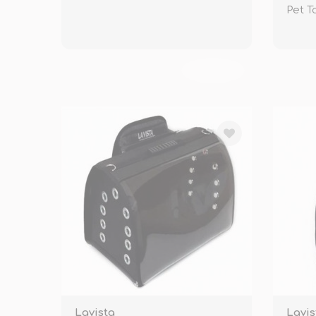
Pet 
TÜKENDİ
Lavista
Lavis