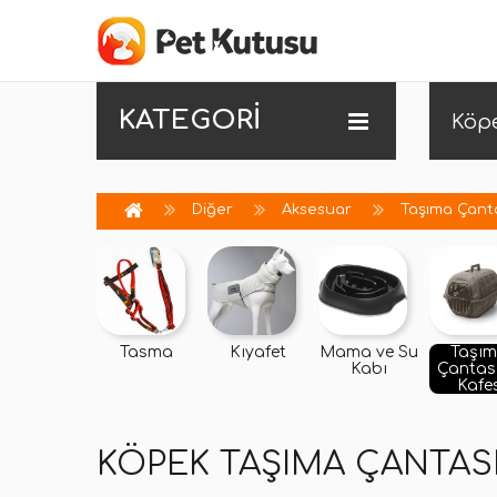
KATEGORİ
Köp
Diğer
Aksesuar
Taşıma Çanta
Tasma
Kıyafet
Mama ve Su
Taşı
Kabı
Çantası
Kafe
KÖPEK TAŞIMA ÇANTASI