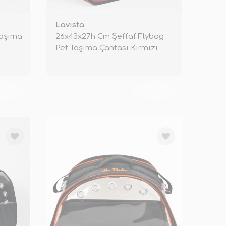
Lavista
Taşıma
26x43x27h Cm Şeffaf Flybag
Pet Taşıma Çantası Kırmızı
KENDİ
TÜKENDİ