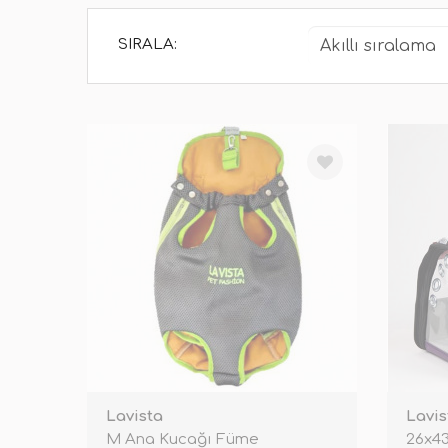
SIRALA:
Lavista
Lavis
M Ana Kucağı Füme
26x43