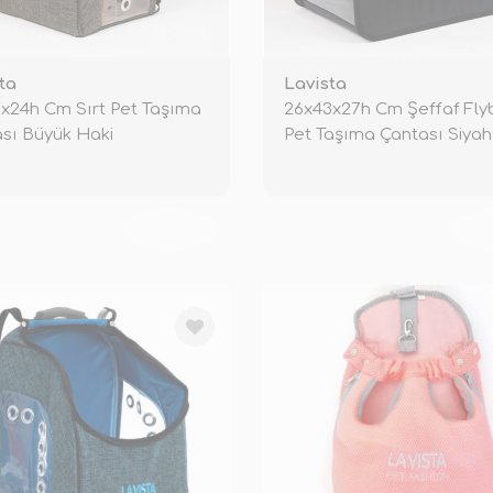
ta
Lavista
x24h Cm Sırt Pet Taşıma
26x43x27h Cm Şeffaf Fl
sı Büyük Haki
Pet Taşıma Çantası Siyah
TÜKENDİ
TÜ