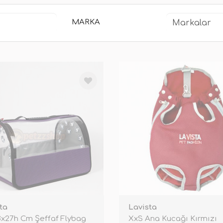
MARKA
ta
Lavista
x27h Cm Şeffaf Flybag
XxS Ana Kucağı Kırmızı