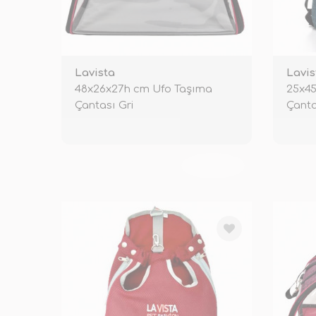
Lavista
Lavis
48x26x27h cm Ufo Taşıma
25x45
Çantası Gri
Çanta
TÜKENDİ