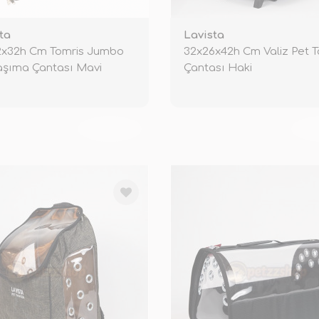
ta
Lavista
2x32h Cm Tomris Jumbo
32x26x42h Cm Valiz Pet 
aşıma Çantası Mavi
Çantası Haki
TÜKENDİ
TÜ