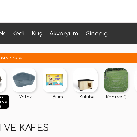
ek
Kedi
Kuş
Akvaryum
Ginepig
sı ve Kafes
ma
Yatak
Eğitim
Kulübe
Kapı ve Çit
 ve
s
 VE KAFES