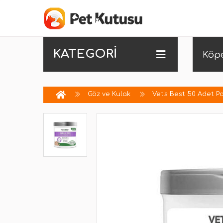
KATEGORİ
Köp
Göz ve Kulak
Vet's Best 50 Adet 