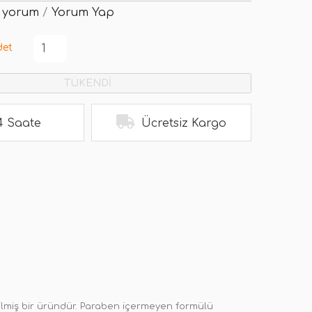
 yorum
/
Yorum Yap
det
TÜKENDİ
4 Saate
Ücretsiz Kargo
irilmiş bir üründür. Paraben içermeyen formülü