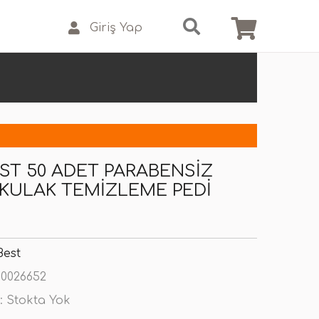
Giriş Yap
EST 50 ADET PARABENSIZ
KULAK TEMIZLEME PEDI
Best
0026652
:
Stokta Yok