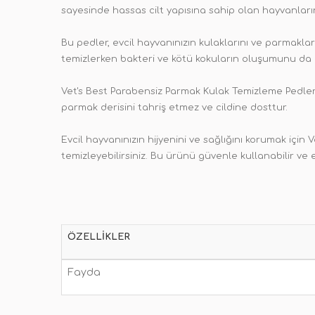
sayesinde hassas cilt yapısına sahip olan hayvanlarını
Bu pedler, evcil hayvanınızın kulaklarını ve parmaklar
temizlerken bakteri ve kötü kokuların oluşumunu da 
Vet's Best Parabensiz Parmak Kulak Temizleme Pedleri, k
parmak derisini tahriş etmez ve cildine dosttur.
Evcil hayvanınızın hijyenini ve sağlığını korumak için
temizleyebilirsiniz. Bu ürünü güvenle kullanabilir ve ev
ÖZELLIKLER
Fayda