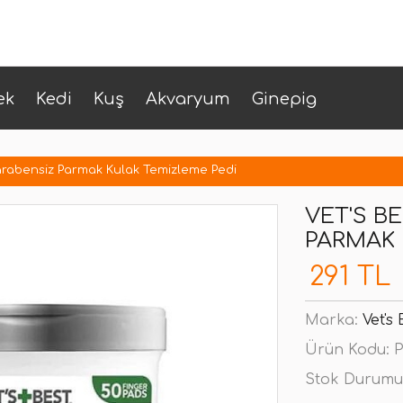
ek
Kedi
Kuş
Akvaryum
Ginepig
Parabensiz Parmak Kulak Temizleme Pedi
VET'S B
PARMAK 
291 TL
Marka:
Vet's 
Ürün Kodu:
P
Stok Durumu