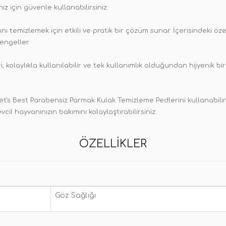
z için güvenle kullanabilirsiniz.
ını temizlemek için etkili ve pratik bir çözüm sunar. İçerisindeki ö
engeller.
olaylıkla kullanılabilir ve tek kullanımlık olduğundan hijyenik bir 
 Vet's Best Parabensiz Parmak Kulak Temizleme Pedlerini kullanabili
cil hayvanınızın bakımını kolaylaştırabilirsiniz.
ÖZELLIKLER
Göz Sağlığı