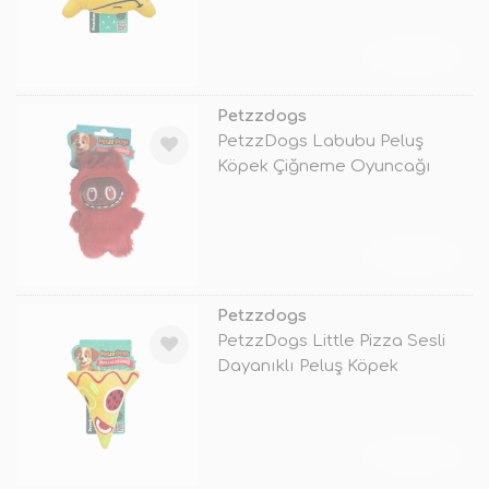
TÜKENDİ
Petzzdogs
PetzzDogs Labubu Peluş
Köpek Çiğneme Oyuncağı
Kırmızı 16x10
TÜKENDİ
Petzzdogs
PetzzDogs Little Pizza Sesli
Dayanıklı Peluş Köpek
Çiğneme O
TÜKENDİ