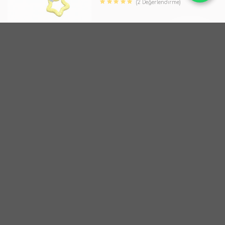
(2 Değerlendirme)
TÜKENDİ
Euro Dog
28 Cm Karışık Renk Tenis Toplu
Oyuncak
TÜKENDİ
Euro Dog
23 Cm Karışık Renk Rulo
TÜKENDİ