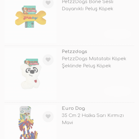
PetzzDogs Bone Sesli
Dayanıklı Peluş Köpek
Çiğneme Oyuncağı
TÜKENDİ
Petzzdogs
PetzzDogs Matatabi Köpek
Şeklinde Peluş Köpek
Çiğneme Oyunca
TÜKENDİ
Euro Dog
35 Cm 2 Halka Sarı Kırmızı
Mavi