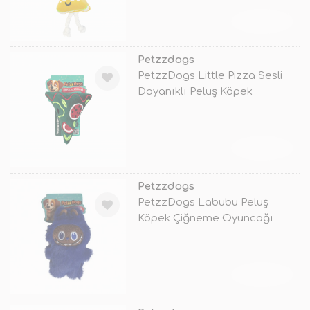
TÜKENDİ
Petzzdogs
PetzzDogs Little Pizza Sesli
Dayanıklı Peluş Köpek
Çiğneme O
TÜKENDİ
Petzzdogs
PetzzDogs Labubu Peluş
Köpek Çiğneme Oyuncağı
Lacivert 16x10
TÜKENDİ