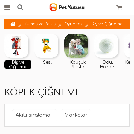
Kumaş ve Peluş
Oyuncak
Diş ve Çiğneme
Diş ve
Sesli
Kauçuk
Ödül
Kemi
Çiğneme
Plastik
Hazneli
KÖPEK ÇIĞNEME