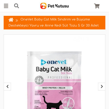
OneVet Baby Cat Milk Sindirim ve Büyüme
Destekleyici Yavru ve Anne Kedi Süt Tozu 5 Gr 30 Adet