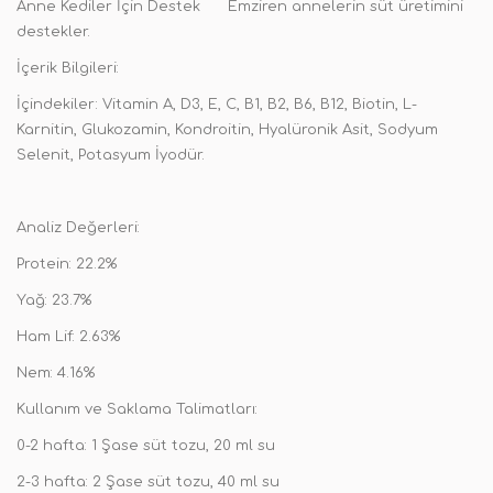
Anne Kediler İçin Destek
Emziren annelerin süt üretimini
destekler.
İçerik Bilgileri:
İçindekiler: Vitamin A, D3, E, C, B1, B2, B6, B12, Biotin, L-
Karnitin, Glukozamin, Kondroitin, Hyalüronik Asit, Sodyum
Selenit, Potasyum İyodür.
Analiz Değerleri:
Protein: 22.2%
Yağ: 23.7%
Ham Lif: 2.63%
Nem: 4.16%
Kullanım ve Saklama Talimatları:
0-2 hafta: 1 Şase süt tozu, 20 ml su
2-3 hafta: 2 Şase süt tozu, 40 ml su