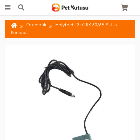
Otomatik
Holytachi 3in1 RK 60/65 Suluk
Pompası