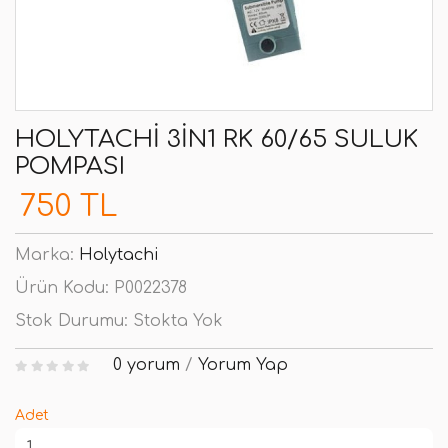
HOLYTACHI 3IN1 RK 60/65 SULUK
POMPASI
750 TL
Marka:
Holytachi
Ürün Kodu:
P0022378
Stok Durumu:
Stokta Yok
0 yorum
/
Yorum Yap
Adet