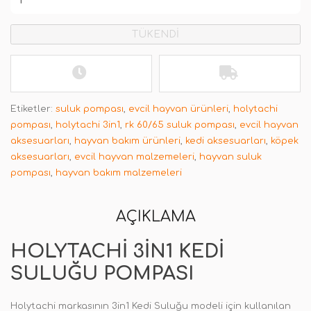
TÜKENDİ
Etiketler:
suluk pompası
,
evcil hayvan ürünleri
,
holytachi
pompası
,
holytachi 3in1
,
rk 60/65 suluk pompası
,
evcil hayvan
aksesuarları
,
hayvan bakım ürünleri
,
kedi aksesuarları
,
köpek
aksesuarları
,
evcil hayvan malzemeleri
,
hayvan suluk
pompası
,
hayvan bakım malzemeleri
AÇIKLAMA
HOLYTACHI 3IN1 KEDI
SULUĞU POMPASI
Holytachi markasının 3in1 Kedi Suluğu modeli için kullanılan