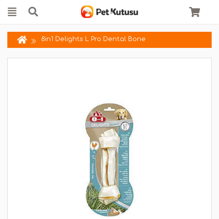
8in1 Delights L Pro Dental Bone