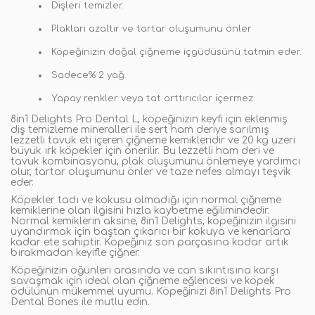
Dişleri temizler.
Plakları azaltır ve tartar oluşumunu önler
Köpeğinizin doğal çiğneme içgüdüsünü tatmin eder.
Sadece% 2 yağ.
Yapay renkler veya tat arttırıcılar içermez.
8in1 Delights Pro Dental L, köpeğinizin keyfi için eklenmiş
diş temizleme mineralleri ile sert ham deriye sarılmış
lezzetli tavuk eti içeren çiğneme kemikleridir ve 20 kg üzeri
büyük ırk köpekler için önerilir. Bu lezzetli ham deri ve
tavuk kombinasyonu, plak oluşumunu önlemeye yardımcı
olur, tartar oluşumunu önler ve taze nefes almayı teşvik
eder.
Köpekler tadı ve kokusu olmadığı için normal çiğneme
kemiklerine olan ilgisini hızla kaybetme eğilimindedir.
Normal kemiklerin aksine, 8in1 Delights, köpeğinizin ilgisini
uyandırmak için baştan çıkarıcı bir kokuya ve kenarlara
kadar ete sahiptir. Köpeğiniz son parçasına kadar artık
bırakmadan keyifle çiğner.
Köpeğinizin öğünleri arasında ve can sıkıntısına karşı
savaşmak için ideal olan çiğneme eğlencesi ve köpek
ödülünün mükemmel uyumu. Köpeğinizi 8in1 Delights Pro
Dental Bones ile mutlu edin.