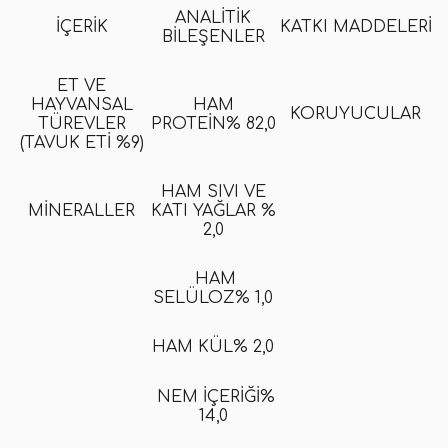
ANALITIK
İÇERIK
KATKI MADDELERI
BILEŞENLER
ET VE
HAYVANSAL
HAM
KORUYUCULAR
TÜREVLER
PROTEIN% 82,0
(TAVUK ETI %9)
HAM SIVI VE
MINERALLER
KATI YAĞLAR %
2,0
HAM
SELÜLOZ% 1,0
HAM KÜL% 2,0
NEM İÇERIĞI%
14,0