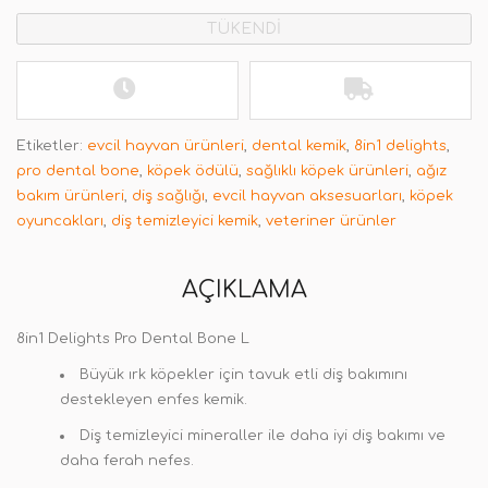
TÜKENDİ
Etiketler:
evcil hayvan ürünleri
,
dental kemik
,
8in1 delights
,
pro dental bone
,
köpek ödülü
,
sağlıklı köpek ürünleri
,
ağız
bakım ürünleri
,
diş sağlığı
,
evcil hayvan aksesuarları
,
köpek
oyuncakları
,
diş temizleyici kemik
,
veteriner ürünler
AÇIKLAMA
8in1 Delights Pro Dental Bone L
Büyük ırk köpekler için tavuk etli diş bakımını
destekleyen enfes kemik.
Diş temizleyici mineraller ile daha iyi diş bakımı ve
daha ferah nefes.