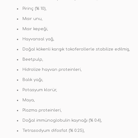
Pirinç (% 10),
Mısır unu,
Mısır kepeği,
Hayvansal yağ,
Doğal kökenli karışık tokoferollerle stabilize edilmiş,
Beetpulp,
Hidrolize hayvan proteinleri,
Balık yağı,
Potasyum klorür,
Maya,
Plazma proteinleri,
Doğal immünoglobulin kaynağı (% 0.4),
Tetrasodyum difosfat (% 0.25),