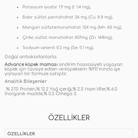
Potasyum iyodür 1.9 mg (I: 1.4 mg),
Bakır sülfat pentahidrat 34 mg (Cu: 8.8 mg),
Mangan sülfatemonohidrat 124 mg (Mn: 40 mg),
Çinko sülfat monohidrat 407mg (Zn: 148mg),
Sodyum selenit 0.2 mg (Se: 0.1 mg),
Doğal antioksidanlarla.
Advance köpek maması
sindirim hassasiyeti yaşayan
köpek için tavsiye edilen ve köpeklerin %90'ınında işe
yarayan bir formule sahiptir.
Analitik Bileşenler
% 27.0 Protein,% 12.2 Yağ içeriği,% 2.5 Ham lifler,% 6.0
İnorganik madde,% 0.3 Omega 3
ÖZELLIKLER
ÖZELLIKLER