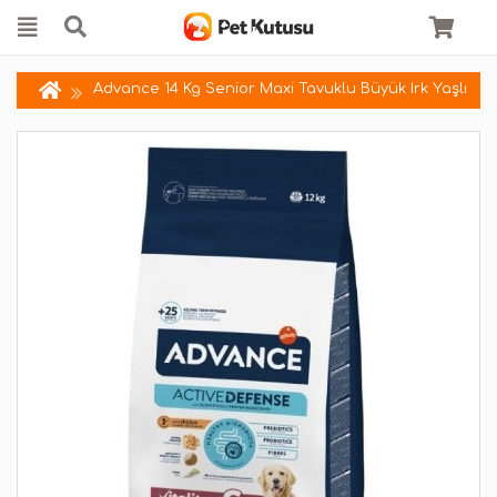
Advance 14 Kg Senior Maxi Tavuklu Büyük Irk Yaşlı