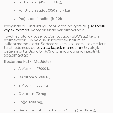
Glukozamin (455 mg / kg),
Kondroitin sülfat (350 mg / kg),
Doğal polifenoller (% 0.01)
İçeriğinde bulundurduğu tahıl oranına göre
düşük tahıllı
köpek maması
kategorisinde yer almaktadır.
Tavuk eti olarak taze İtalyan tavuğu (GDO'suz) tercih
edilmektedir. Tüy ve düşük kalitedeki bölümler
kullanılmamaktadır. Sadece yüksek kalitedeki taze etlerin
tercih edilmesi, bu
tavuklu köpek mamasının
biyolojik
değerini arttırdığı gibi %95 oranında da sindirilebilirlik
sağlamaktadır.
Beslenme Katkı Maddeleri
A Vitamini 27000 IU,
D3 Vitamin 1800 IU,
E Vitamini 500mg,
C vitamini 70 mg,
Boğa 1200 mg,
Demirli sülfat monohidrat 260 mg (Fe: 86 mg),