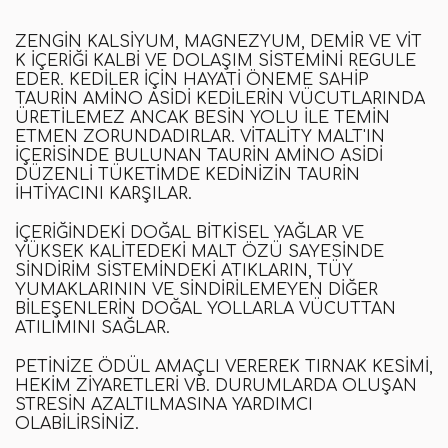
ZENGIN KALSIYUM, MAGNEZYUM, DEMIR VE VIT
K IÇERIĞI KALBI VE DOLAŞIM SISTEMINI REGULE
EDER. KEDILER IÇIN HAYATI ÖNEME SAHIP
TAURIN AMINO ASIDI KEDILERIN VÜCUTLARINDA
ÜRETILEMEZ ANCAK BESIN YOLU ILE TEMIN
ETMEN ZORUNDADIRLAR. VITALITY MALT'IN
IÇERISINDE BULUNAN TAURIN AMINO ASIDI
DÜZENLI TÜKETIMDE KEDINIZIN TAURIN
IHTIYACINI KARŞILAR.
İÇERIĞINDEKI DOĞAL BITKISEL YAĞLAR VE
YÜKSEK KALITEDEKI MALT ÖZÜ SAYESINDE
SINDIRIM SISTEMINDEKI ATIKLARIN, TÜY
YUMAKLARININ VE SINDIRILEMEYEN DIĞER
BILEŞENLERIN DOĞAL YOLLARLA VÜCUTTAN
ATILIMINI SAĞLAR.
PETINIZE ÖDÜL AMAÇLI VEREREK TIRNAK KESIMI,
HEKIM ZIYARETLERI VB. DURUMLARDA OLUŞAN
STRESIN AZALTILMASINA YARDIMCI
OLABILIRSINIZ.