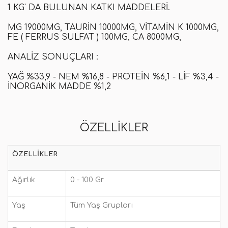
1 KG' DA BULUNAN KATKI MADDELERI.
MG 19000MG, TAURIN 10000MG, VITAMIN K 1000MG,
FE ( FERRUS SULFAT ) 100MG, CA 8000MG,
ANALIZ SONUÇLARI :
YAĞ %33,9 - NEM %16,8 - PROTEIN %6,1 - LIF %3,4 -
İNORGANIK MADDE %1,2
ÖZELLIKLER
ÖZELLIKLER
Ağırlık
0 - 100 Gr
Yaş
Tüm Yaş Grupları