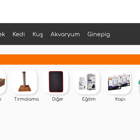
ek
Kedi
Kuş
Akvaryum
Ginepig
k
Tırmalama
Diğer
Eğitim
Kapı