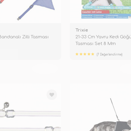
e
Trixie
Bandanalı Zilli Tasması
21-33 Cm Yavru Kedi Göğ
Tasması Set 8 Mm
(7 Değerlendirme)
TÜKENDİ
TÜ