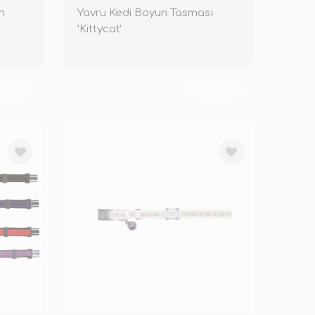
n
Yavru Kedi Boyun Tasması
'Kittycat'
KENDİ
TÜKENDİ