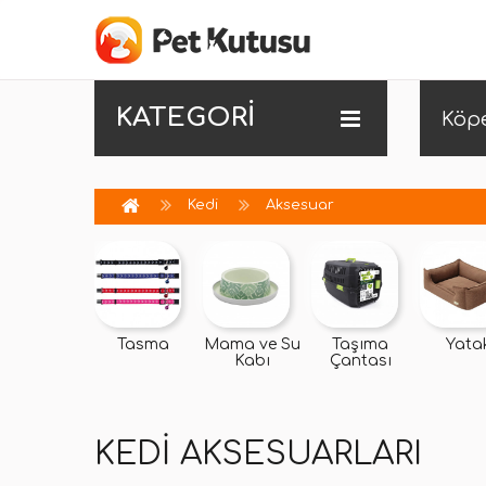
KATEGORİ
Köp
Kedi
Aksesuar
Tasma
Mama ve Su
Taşıma
Yata
Kabı
Çantası
KEDI AKSESUARLARI