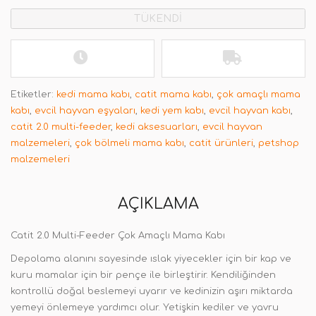
TÜKENDİ
Etiketler:
kedi mama kabı
,
catit mama kabı
,
çok amaçlı mama
kabı
,
evcil hayvan eşyaları
,
kedi yem kabı
,
evcil hayvan kabı
,
catit 2.0 multi-feeder
,
kedi aksesuarları
,
evcil hayvan
malzemeleri
,
çok bölmeli mama kabı
,
catit ürünleri
,
petshop
malzemeleri
AÇIKLAMA
Catit 2.0 Multi-Feeder Çok Amaçlı Mama Kabı
Depolama alanını sayesinde ıslak yiyecekler için bir kap ve
kuru mamalar için bir pençe ile birleştirir.
Kendiliğinden
kontrollü doğal beslemeyi uyarır ve kedinizin aşırı miktarda
yemeyi önlemeye yardımcı olur. Yetişkin kediler ve yavru