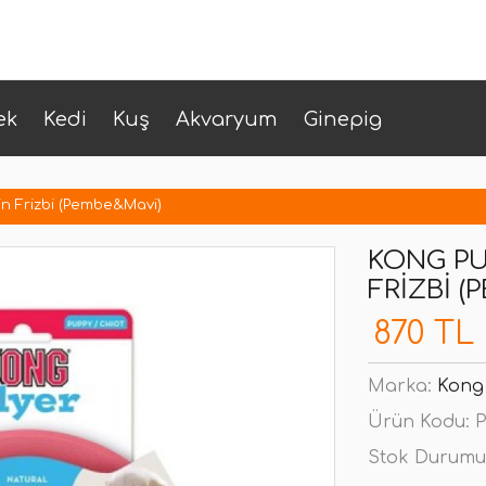
ek
Kedi
Kuş
Akvaryum
Ginepig
in Frizbi (Pembe&Mavi)
KONG PU
FRIZBI 
870 TL
Marka:
Kong
Ürün Kodu:
P
Stok Durumu