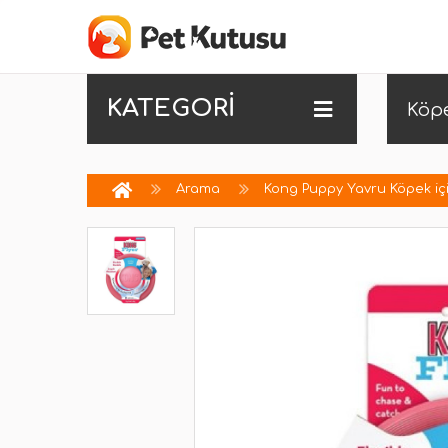
KATEGORİ
Köp
Arama
Kong Puppy Yavru Köpek iç