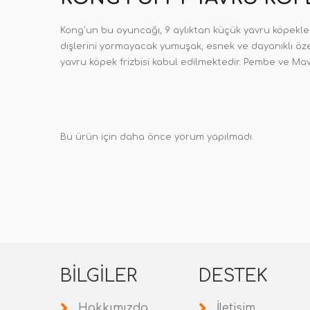
Kong'un bu oyuncağı, 9 aylıktan küçük yavru köpekler 
dişlerini yormayacak yumuşak, esnek ve dayanıklı özel
yavru köpek frizbisi kabul edilmektedir. Pembe ve Ma
Bu ürün için daha önce yorum yapılmadı.
BILGILER
DESTEK
Hakkımızda
İletişim