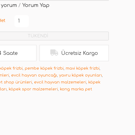
 yorum
/
Yorum Yap
det
TÜKENDİ
4 Saate
Ücretsiz Kargo
köpek frizbi
,
pembe köpek frizbi
,
mavi köpek frizbi
,
nleri
,
evcil hayvan oyuncağı
,
yavru köpek oyunları
,
t shop ürünleri
,
evcil hayvan malzemeleri
,
köpek
ları
,
köpek spor malzemeleri
,
kong marka pet