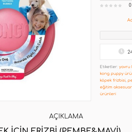
0
A
2
Etiketler:
yavru 
kong puppy ürü
köpek frizbisi
,
pe
eğitim aksesuar
ürünleri
AÇIKLAMA
 IÇIN FRIZBI (PEMBE&MAVI)