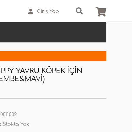
Giriş Yap
PPY YAVRU KÖPEK IÇIN
(PEMBE&MAVI)
0011802
:
Stokta Yok