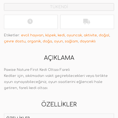
TÜKENDİ
Etiketler:
evcil hayvan
,
köpek
,
kedi
,
oyuncak
,
aktivite
,
doğal
,
çevre dostu
,
organik
,
doğa
,
oyun
,
sağlam
,
dayanıklı
AÇIKLAMA
Pawise Nature First Kedi Oltası Fareli
Kediler için, sıkılmadan vakit geçirebilecekleri veya birlikte
oyun oynayabileceğiniz, oyun saatlerini eğlenceli hale
getiren, fareli kedi oltası.
ÖZELLIKLER