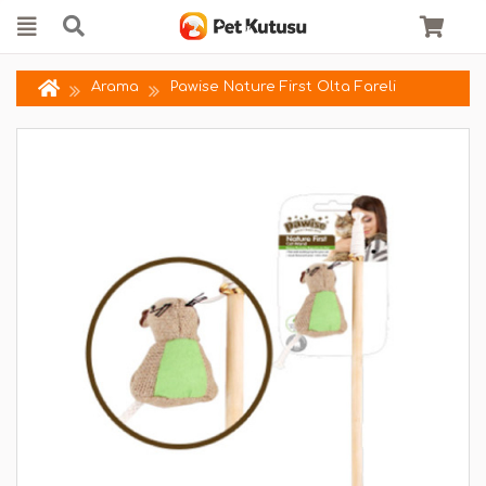
Arama
Pawise Nature First Olta Fareli