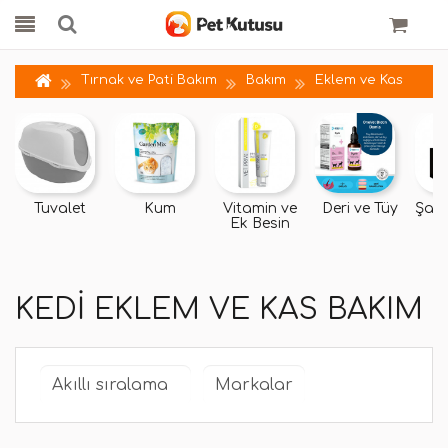
Tırnak ve Pati Bakım
Bakım
Eklem ve Kas
Tuvalet
Kum
Vitamin ve
Deri ve Tüy
Şam
Ek Besin
P
KEDI EKLEM VE KAS BAKIM