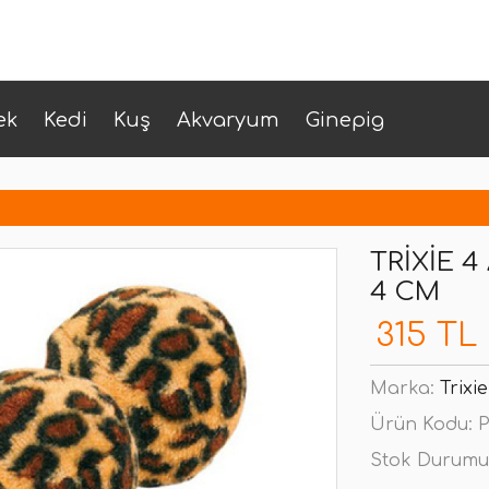
ek
Kedi
Kuş
Akvaryum
Ginepig
TRIXIE 
4 CM
315 TL
Marka:
Trixie
Ürün Kodu:
P
Stok Durumu