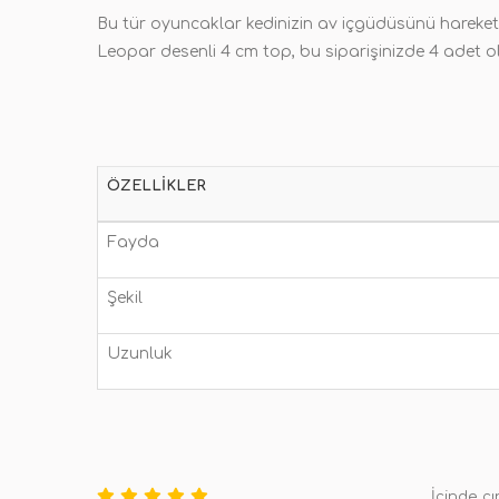
Bu tür oyuncaklar kedinizin av içgüdüsünü harekete
Leopar desenli 4 cm top, bu siparişinizde 4 adet ol
ÖZELLIKLER
Fayda
Şekil
Uzunluk
İçinde ç