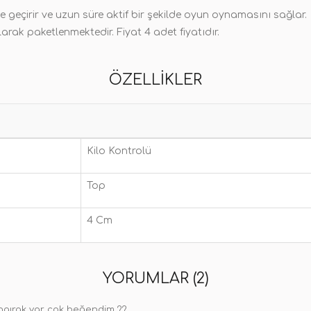
 geçirir ve uzun süre aktif bir şekilde oyun oynamasını sağlar.
arak paketlenmektedir. Fiyat 4 adet fiyatıdır.
ÖZELLIKLER
Kilo Kontrolü
Top
4 Cm
YORUMLAR (2)
ıngırak var çok beğendim ??