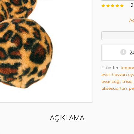
2
A
2
Etiketler:
leopar
evcil hayvan oy
oyuncağı
,
trixi
aksesuarları
,
pe
AÇIKLAMA
t