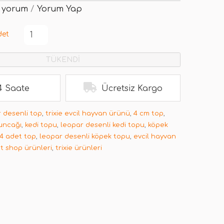
 yorum
/
Yorum Yap
det
TÜKENDİ
4 Saate
Ücretsiz Kargo
 desenli top
,
trixie evcil hayvan ürünü
,
4 cm top
,
uncağı
,
kedi topu
,
leopar desenli kedi topu
,
köpek
e 4 adet top
,
leopar desenli köpek topu
,
evcil hayvan
t shop ürünleri
,
trixie ürünleri