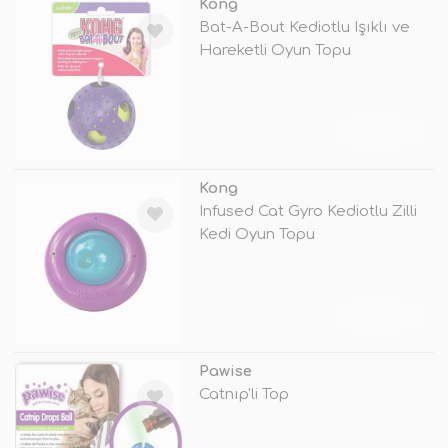
Kong
Bat-A-Bout Kediotlu Işıklı ve
Hareketli Oyun Topu
TÜKENDİ
Kong
Infused Cat Gyro Kediotlu Zilli
Kedi Oyun Topu
TÜKENDİ
Pawise
Catnıp'li Top