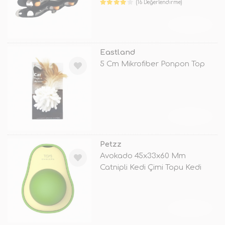
(16 Değerlendirme)
TÜKENDİ
Eastland
5 Cm Mikrofiber Ponpon Top
TÜKENDİ
Petzz
Avokado 45x33x60 Mm
Catnipli Kedi Çimi Topu Kedi
Nanesi Yeşi
TÜKENDİ