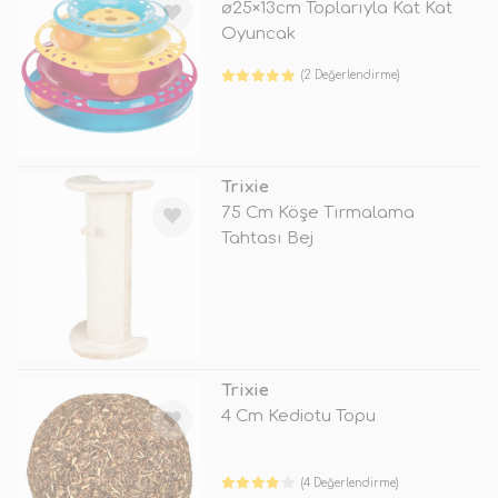
ø25×13cm Toplarıyla Kat Kat
Oyuncak
(2 Değerlendirme)
TÜKENDİ
Trixie
75 Cm Köşe Tırmalama
Tahtası Bej
TÜKENDİ
Trixie
4 Cm Kediotu Topu
(4 Değerlendirme)