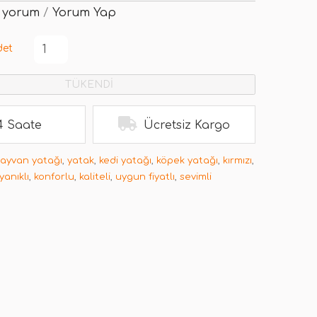
 yorum
/
Yorum Yap
det
TÜKENDİ
4 Saate
Ücretsiz Kargo
hayvan yatağı
,
yatak
,
kedi yatağı
,
köpek yatağı
,
kırmızı
,
yanıklı
,
konforlu
,
kaliteli
,
uygun fiyatlı
,
sevimli