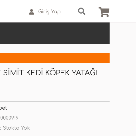
Giriş Yap
 SIMIT KEDI KÖPEK YATAĞI
pet
0000919
:
Stokta Yok