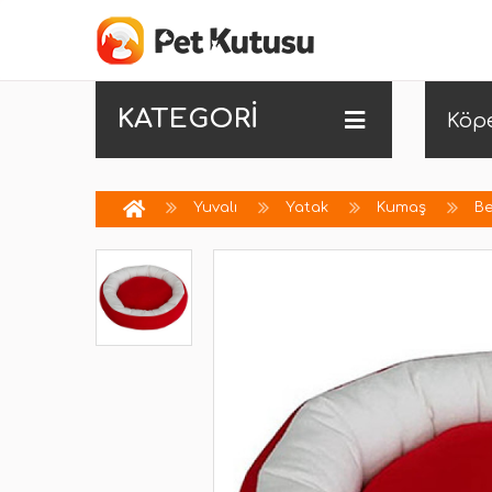
KATEGORİ
Köp
Yuvalı
Yatak
Kumaş
Be