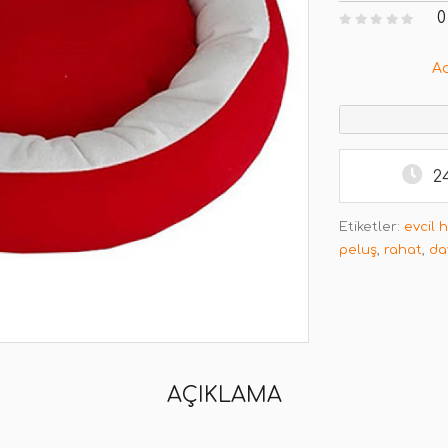
0
A
2
Etiketler:
evcil 
peluş
,
rahat
,
da
AÇIKLAMA