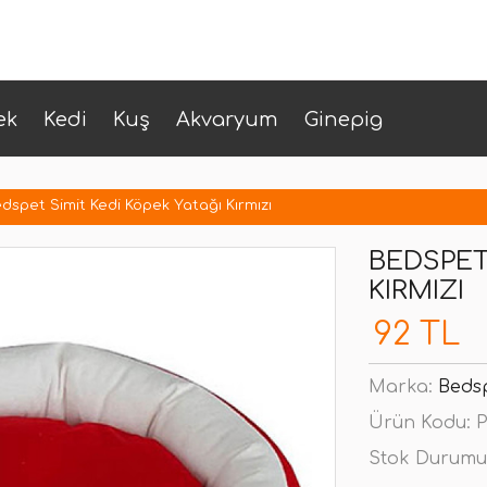
ek
Kedi
Kuş
Akvaryum
Ginepig
dspet Simit Kedi Köpek Yatağı Kırmızı
BEDSPET
KIRMIZI
92 TL
Marka:
Beds
Ürün Kodu:
P
Stok Durumu