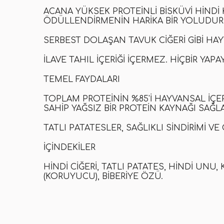
ACANA YÜKSEK PROTEINLI BISKÜVI HINDI
ÖDÜLLENDIRMENIN HARIKA BIR YOLUDUR
SERBEST DOLAŞAN TAVUK CIĞERI GIBI HA
İLAVE TAHIL IÇERIĞI IÇERMEZ. HIÇBIR Y
TEMEL FAYDALARI
TOPLAM PROTEININ %85'I HAYVANSAL IÇER
SAHIP YAĞSIZ BIR PROTEIN KAYNAĞI SAĞLA
TATLI PATATESLER, SAĞLIKLI SINDIRIMI V
İÇINDEKILER
HINDI CIĞERI, TATLI PATATES, HINDI UNU,
(KORUYUCU), BIBERIYE ÖZÜ.