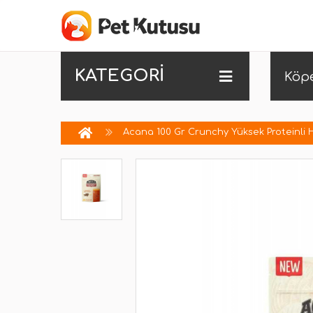
KATEGORİ
Köp
Acana 100 Gr Crunchy Yüksek Proteinli H