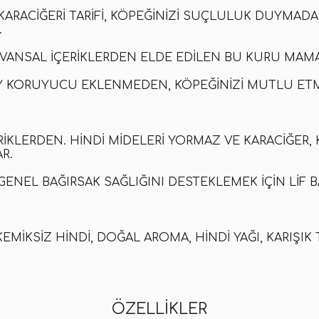
 KARACIĞERI TARIFI, KÖPEĞINIZI SUÇLULUK DUYMAD
.
YVANSAL IÇERIKLERDEN ELDE EDILEN BU KURU MAMA
APAY KORUYUCU EKLENMEDEN, KÖPEĞINIZI MUTLU ETM
IKLERDEN. HINDI MIDELERI YORMAZ VE KARACIĞER, 
R.
E GENEL BAĞIRSAK SAĞLIĞINI DESTEKLEMEK IÇIN LIF
 KEMIKSIZ HINDI, DOĞAL AROMA, HINDI YAĞI, KARIŞI
ÖZELLIKLER