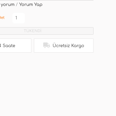
 yorum
/
Yorum Yap
det
TÜKENDİ
4 Saate
Ücretsiz Kargo