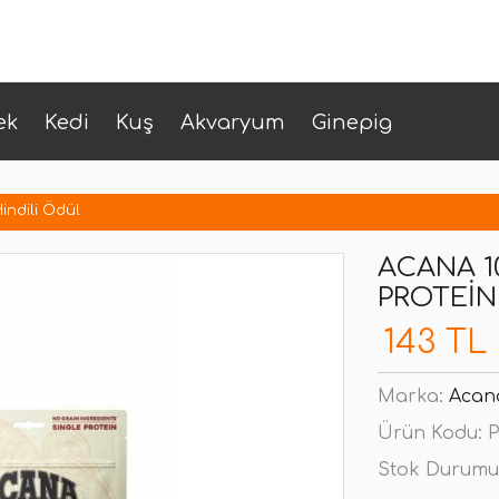
ek
Kedi
Kuş
Akvaryum
Ginepig
indili Ödül
ACANA 1
PROTEIN
143 TL
Marka:
Acan
Ürün Kodu:
P
Stok Durumu