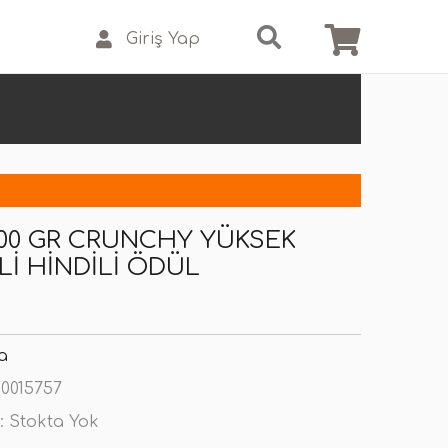
Giriş Yap
00 GR CRUNCHY YÜKSEK
LI HINDILI ÖDÜL
a
0015757
:
Stokta Yok