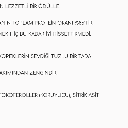
AN LEZZETLI BIR ÖDÜLLE
NIN TOPLAM PROTEIN ORANI %85'TIR.
EK HIÇ BU KADAR IYI HISSETTIRMEDI.
KÖPEKLERIN SEVDIĞI TUZLU BIR TADA
 BAKIMINDAN ZENGINDIR.
K TOKOFEROLLER (KORUYUCU), SITRIK ASIT