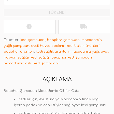
TÜKENDİ
Etiketler:
kedi şampuanı
,
beaphar şampuan
,
macadamia
yağlı şampuan
,
evcil hayvan bakımı
,
kedi bakım ürünleri
,
beaphar ürünleri
,
kedi sağlık ürünleri
,
macadamia yağı
,
evcil
hayvan sağlığı
,
kedi sağlığı
,
beaphar kedi şampuanı
,
macadamia özlü kedi şampuanı
AÇIKLAMA
Beaphar Şampuan Macadamia Oil for Cats
Kediler için, Avusturalya Macadamia fındık yağı
içeren parlak ve canlı tüyler sağlayan kedi şampuanı.
Kediler için, deri sağlığını koruyan, parlak, kolay