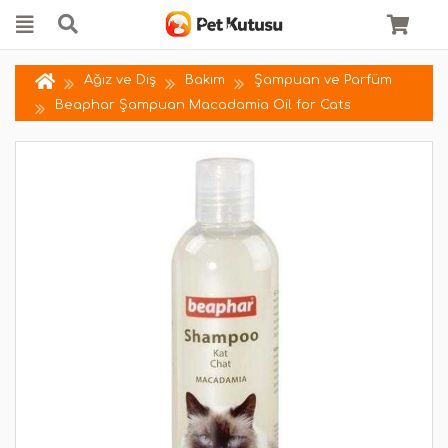
Ağız ve Diş
Bakım
Şampuan ve Parfüm
Beaphar Şampuan Macadamia Oil for Cats