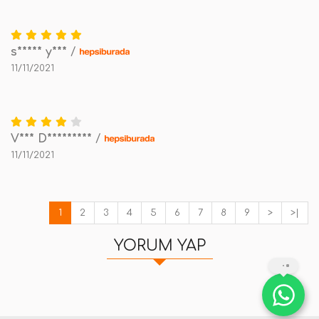
s***** y***
/
11/11/2021
V*** D*********
/
11/11/2021
1
2
3
4
5
6
7
8
9
>
>|
YORUM YAP