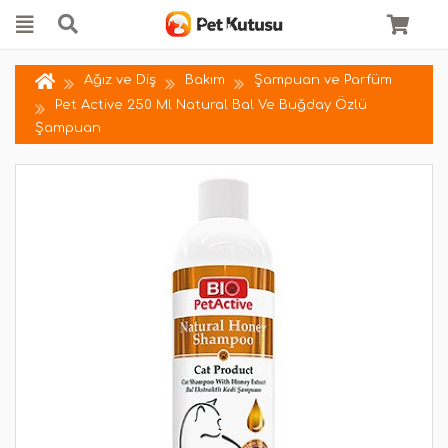
Ağız ve Diş
Bakım
Şampuan ve Parfüm
Pet Active 250 Ml Natural Bal Ve Buğday Özlü
Şampuan