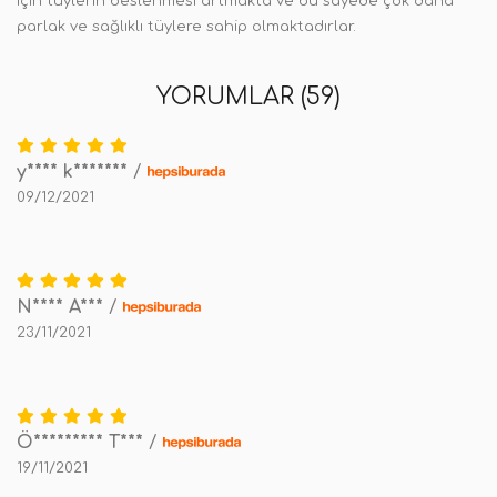
için tüylerin beslenmesi artmakta ve bu sayede çok daha
parlak ve sağlıklı tüylere sahip olmaktadırlar.
YORUMLAR (59)
y**** k*******
/
09/12/2021
N**** A***
/
23/11/2021
Ö********* T***
/
19/11/2021