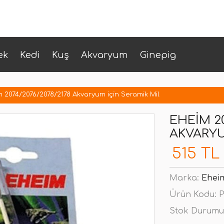
ek
Kedi
Kuş
Akvaryum
Ginepig
 2074/2076/2078/2178 Akvaryum için Seramik Mil
EHEIM 20
AKVARYU
515 TL
Marka:
Ehei
Ürün Kodu:
P
Stok Durumu