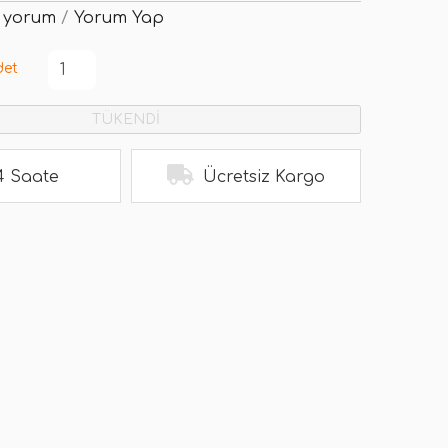
 yorum
/
Yorum Yap
det
TÜKENDİ
4 Saate
Ücretsiz Kargo