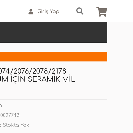
Giriş Yap
74/2076/2078/2178
M IÇIN SERAMIK MIL
m
0027743
:
Stokta Yok