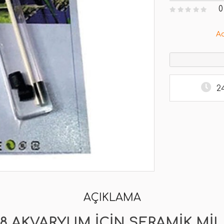
0
A
2
AÇIKLAMA
178 AKVARYUM IÇIN SERAMIK MIL