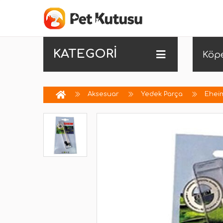
KATEGORİ
Köp
Aksesuar
Yedek Parça
Eheim