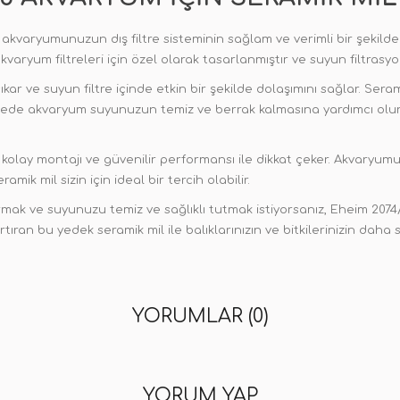
akvaryumunuzun dış filtre sisteminin sağlam ve verimli bir şekilde 
kvaryum filtreleri için özel olarak tasarlanmıştır ve suyun filtrasy
kar ve suyun filtre içinde etkin bir şekilde dolaşımını sağlar. Sera
e akvaryum suyunuzun temiz ve berrak kalmasına yardımcı olurken b
kolay montajı ve güvenilir performansı ile dikkat çeker. Akvaryumun
mik mil sizin için ideal bir tercih olabilir.
mak ve suyunuzu temiz ve sağlıklı tutmak istiyorsanız, Eheim 2074/
tıran bu yedek seramik mil ile balıklarınızın ve bitkilerinizin daha 
YORUMLAR (0)
YORUM YAP