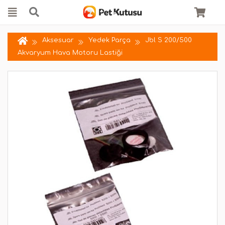
Aksesuar
Yedek Parça
Jbl S 200/500
Akvaryum Hava Motoru Lastiği