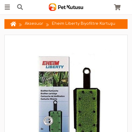
Aksesuar
Eheim Liberty Biyofiltre Kartuşu